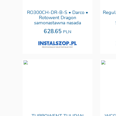
RO300CH-DR-B-S • Darco •
Regul
Rotowent Dragon
samonastawna nasada
kominowa rurowa •
628.65
PLN
OTWIERANA • Tania
profesjonalan dostawa