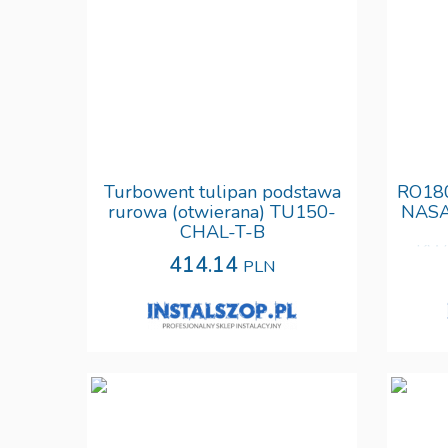
Turbowent tulipan podstawa
RO18
rurowa (otwierana) TU150-
NAS
CHAL-T-B
KW
414.14
PLN
PROF