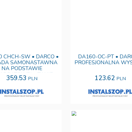
0 CHCH-SW • DARCO •
DA160-OC-PT • DAR
ADA SAMONASTAWNA
PROFESJONALNA WY
NA PODSTAWIE
ADRATOWEJ • TANIE
359.53
123.62
PLN
PLN
ESJONALNA WYSYŁKA