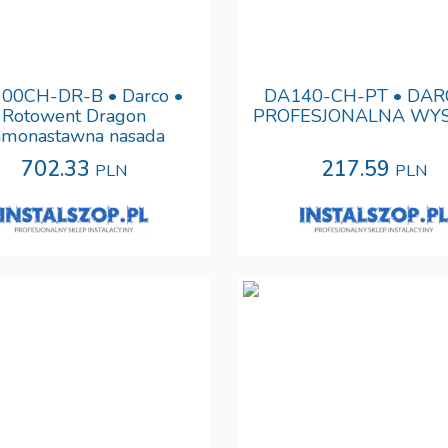
00CH-DR-B • Darco •
DA140-CH-PT • DAR
Rotowent Dragon
PROFESJONALNA WY
amonastawna nasada
kominowa rurowa •
702.33
217.59
PLN
PLN
TWIERANA • Tania
ofesjonalan dostawa