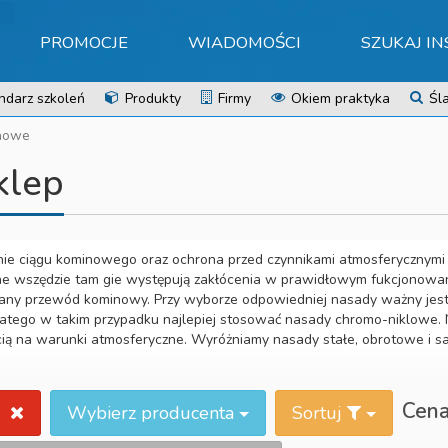
PROMOCJE
WIADOMOŚCI
SZUKAJ I
ndarz szkoleń
Produkty
Firmy
Okiem praktyka
Śla
nowe
klep
 ciągu kominowego oraz ochrona przed czynnikami atmosferycznymi to
e wszędzie tam gie występują zakłócenia w prawidłowym fukcjonowan
rany przewód kominowy. Przy wyborze odpowiedniej nasady ważny jest 
dlatego w takim przypadku najlepiej stosować nasady chromo-niklowe
cią na warunki atmosferyczne. Wyróżniamy nasady stałe, obrotowe i 
Cen
Wybierz producenta
Sortuj