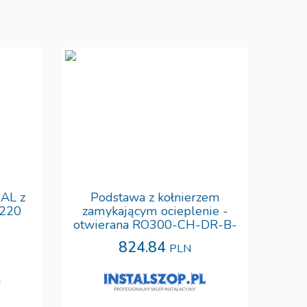
AL z
Podstawa z kołnierzem
2220
zamykającym ocieplenie -
otwierana RO300-CH-DR-B-
K-U
824.84
PLN