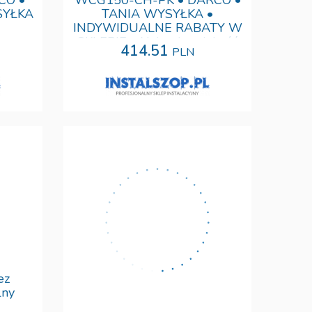
CO •
WCG150-CH-PK • DARCO •
SYŁKA
TANIA WYSYŁKA •
INDYWIDUALNE RABATY W
SKLEPIE • Najwyższa jakość
414.51
PLN
ez
WCG300-OC-PK • DARCO •
lny
TANIA WYSYŁKA •
INDYWIDUALNE RABATY W