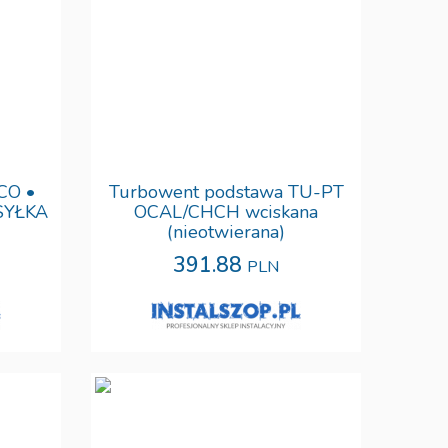
CO •
Turbowent podstawa TU-PT
SYŁKA
OCAL/CHCH wciskana
(nieotwierana)
391.88
PLN