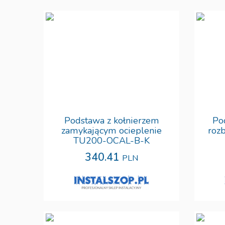
Podstawa z kołnierzem
Po
zamykającym ocieplenie
roz
TU200-OCAL-B-K
340.41
PLN