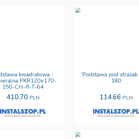
dstawa kwadratowa -
Podstawa pod strażak
bieralna PKR120x170-
180
150-CH-R-T-64
410.70
114.66
PLN
PLN