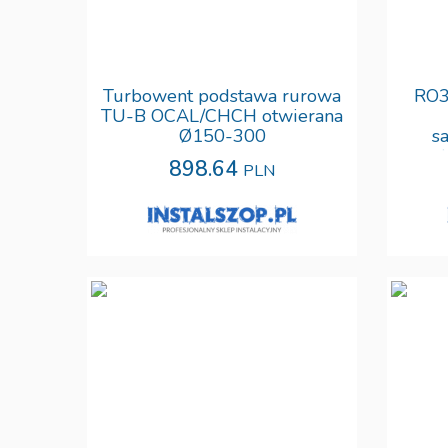
Turbowent podstawa rurowa
RO3
TU-B OCAL/CHCH otwierana
Ø150-300
s
898.64
PLN
O
pr