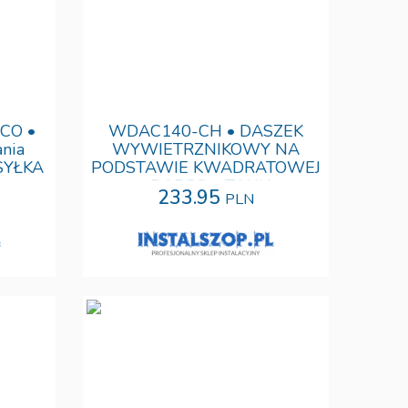
CO •
WDAC140-CH • DASZEK
ania
WYWIETRZNIKOWY NA
SYŁKA
PODSTAWIE KWADRATOWEJ
• DARCO • TANIA
233.95
PLN
PROFESJONALNA WYSYŁKA