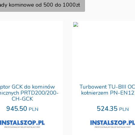
ady kominowe od 500 do 1000zł
ptor GCK do kominów
Turbowent TU-BIII OC
micznych PRTD200/200-
kołnierzem PN-EN1
CH-GCK
945.50
524.35
PLN
PLN