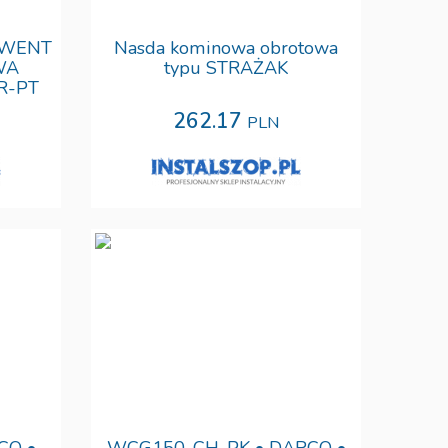
OWENT
Nasda kominowa obrotowa
WA
typu STRAŻAK
R-PT
262.17
PLN