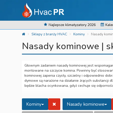
Najlepsze klimatyzatory 2026
Kale
Sklepy z branży HVAC
Kominy
Nasady komi
Nasady kominowe | s
Głownym zadaniem nasady kominowej jest wspomaganie
montowane na szczycie komina. Powinny być stosowan
kominowej zapenia czysty, szczelny i odpowiednio dob
dymowe są narażone na działanie żrących substancji 
będzie blacha ocynkowana, gdyż cechuje się odpornoś
Kominy
Nasady kominowe