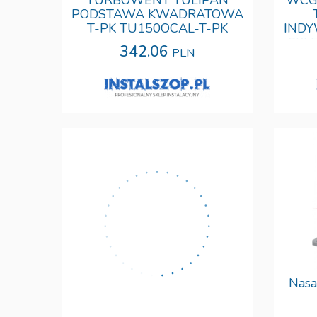
TURBOWENT TULIPAN
WCG1
PODSTAWA KWADRATOWA
T-PK TU150OCAL-T-PK
INDY
SKLE
342.06
PLN
Nasada kominowa
Nasa
SMARTFLOW Junior - stopa
wkładana w komin 110