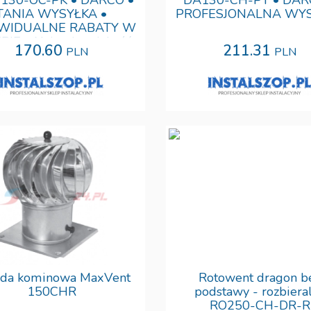
30-OC-PK • DARCO •
DA130-CH-PT • DAR
TANIA WYSYŁKA •
PROFESJONALNA WY
WIDUALNE RABATY W
PIE • Najwyższa jakość
170.60
211.31
PLN
PLN
da kominowa MaxVent
Rotowent dragon b
150CHR
podstawy - rozbiera
RO250-CH-DR-R