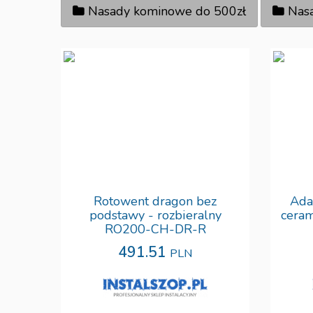
Nasady kominowe do 500zł
Nas
Rotowent dragon bez
Ada
podstawy - rozbieralny
cera
RO200-CH-DR-R
491.51
PLN