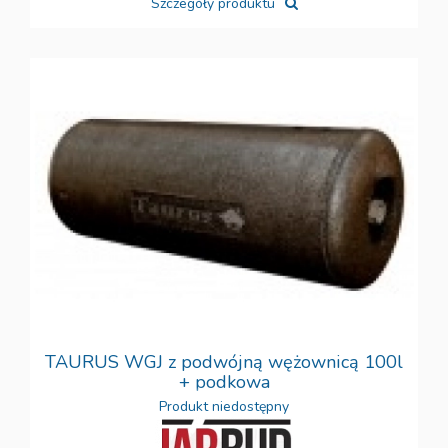
Szczegóły produktu
TAURUS WGJ z podwójną wężownicą 100l
+ podkowa
Produkt niedostępny