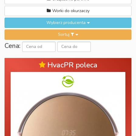
Worki do okurzaczy
Wybierz producenta
Sortuj
Cena:
HvacPR poleca