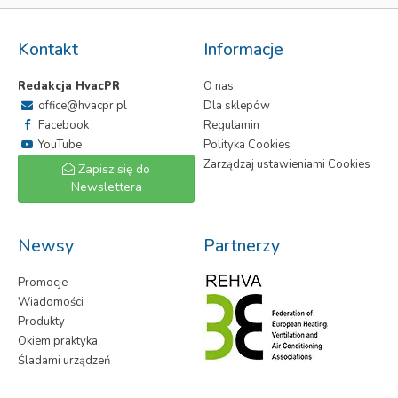
Kontakt
Informacje
Redakcja HvacPR
O nas
office@hvacpr.pl
Dla sklepów
Facebook
Regulamin
YouTube
Polityka Cookies
Zarządzaj ustawieniami Cookies
Zapisz się do
Newslettera
Newsy
Partnerzy
Promocje
Wiadomości
Produkty
Okiem praktyka
Śladami urządzeń