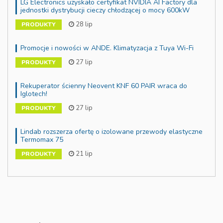
LG Electronics uzyskało certyfikat NVIDIA AI Factory dla
jednostki dystrybucji cieczy chłodzącej o mocy 600kW
28 lip
PRODUKTY
Promocje i nowości w ANDE. Klimatyzacja z Tuya Wi-Fi
27 lip
PRODUKTY
Rekuperator ścienny Neovent KNF 60 PAIR wraca do
Iglotech!
27 lip
PRODUKTY
Lindab rozszerza ofertę o izolowane przewody elastyczne
Termomax 75
21 lip
PRODUKTY