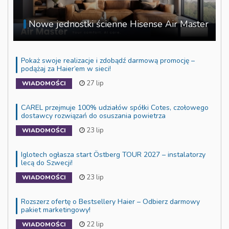
Nowe jednostki ścienne Hisense Air Master
Pokaż swoje realizacje i zdobądź darmową promocję –
podążaj za Haier’em w sieci!
27 lip
WIADOMOŚCI
CAREL przejmuje 100% udziałów spółki Cotes, czołowego
dostawcy rozwiązań do osuszania powietrza
23 lip
WIADOMOŚCI
Iglotech ogłasza start Östberg TOUR 2027 – instalatorzy
lecą do Szwecji!
23 lip
WIADOMOŚCI
Rozszerz ofertę o Bestsellery Haier – Odbierz darmowy
pakiet marketingowy!
22 lip
WIADOMOŚCI