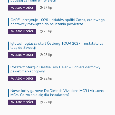
podążaj za Haier’em w sieci!
27 lip
WIADOMOŚCI
CAREL przejmuje 100% udziałów spółki Cotes, czołowego
dostawcy rozwiązań do osuszania powietrza
23 lip
WIADOMOŚCI
Iglotech ogłasza start Östberg TOUR 2027 – instalatorzy
lecą do Szwecji!
23 lip
WIADOMOŚCI
Rozszerz ofertę o Bestsellery Haier – Odbierz darmowy
pakiet marketingowy!
22 lip
WIADOMOŚCI
Nowe kotły gazowe De Dietrich Vivadens MCR i Virtuens
MCA. Co zmienia się dla instalatora?
22 lip
WIADOMOŚCI