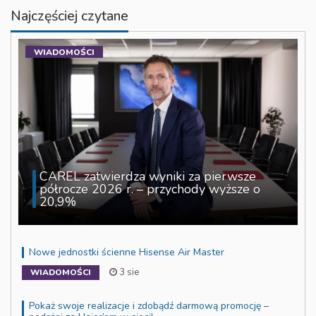
Najczęściej czytane
WIADOMOŚCI
CAREL zatwierdza wyniki za pierwsze
półrocze 2026 r. – przychody wyższe o
20,9%
Nowe jednostki ścienne Hisense Air Master
3 sie
WIADOMOŚCI
Pokaż swoje realizacje i zdobądź darmową promocję –