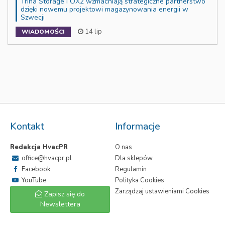
Trina Storage i OX2 wzmacniają strategiczne partnerstwo
dzięki nowemu projektowi magazynowania energii w
Szwecji
14 lip
WIADOMOŚCI
Kontakt
Informacje
Redakcja HvacPR
O nas
office@hvacpr.pl
Dla sklepów
Facebook
Regulamin
YouTube
Polityka Cookies
Zarządzaj ustawieniami Cookies
Zapisz się do
Newslettera