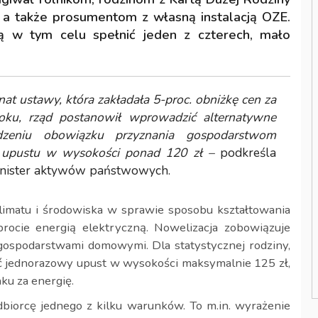
 a także prosumentom z własną instalacją OZE.
w tym celu spełnić jeden z czterech, mało
t ustawy, która zakładała 5-proc. obniżkę cen za
roku, rząd postanowił wprowadzić alternatywne
dzeniu obowiązku przyznania gospodarstwom
upustu w wysokości ponad 120 zł –
podkreśla
minister aktywów państwowych.
limatu i środowiska w sprawie sposobu kształtowania
brocie energią elektryczną. Nowelizacja zobowiązuje
ospodarstwami domowymi. Dla statystycznej rodziny,
ać jednorazowy upust w wysokości maksymalnie 125 zł,
ku za energię.
biorcę jednego z kilku warunków. To m.in. wyrażenie