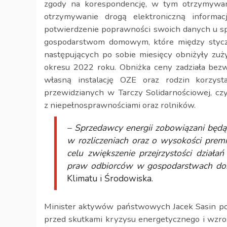
zgody na korespondencję, w tym otrzymywani
otrzymywanie drogą elektroniczną informac
potwierdzenie poprawności swoich danych u sp
gospodarstwom domowym, które między styczn
następujących po sobie miesięcy obniżyły zuż
okresu 2022 roku. Obniżka ceny zadziała be
własną instalację OZE oraz rodzin korzyst
przewidzianych w Tarczy Solidarnościowej, czy
z niepełnosprawnościami oraz rolników.
– Sprzedawcy energii
zobowiązani
będ
w rozliczeniach oraz o wysokości premii
celu zwiększenie przejrzystości działa
praw odbiorców w gospodarstwach d
Klimatu i Środowiska.
Minister aktywów państwowych Jacek Sasin pod
przed skutkami kryzysu energetycznego i wzros