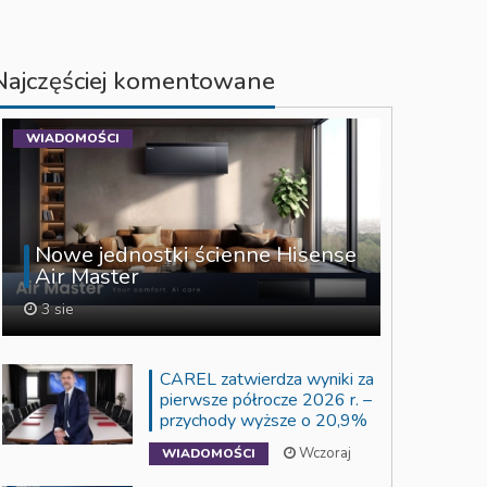
Najczęściej komentowane
WIADOMOŚCI
Nowe jednostki ścienne Hisense
Air Master
3 sie
CAREL zatwierdza wyniki za
pierwsze półrocze 2026 r. –
przychody wyższe o 20,9%
Wczoraj
WIADOMOŚCI