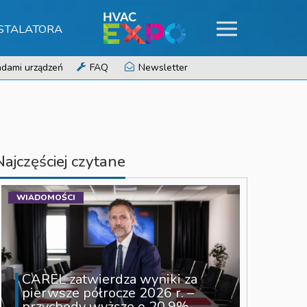
NSTALATORA
dami urządzeń
FAQ
Newsletter
Najczęściej czytane
WIADOMOŚCI
CAREL zatwierdza wyniki za
pierwsze półrocze 2026 r. –
przychody wyższe o 20,9%