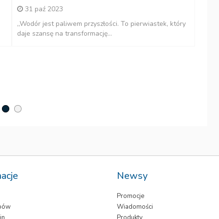
31 paź 2023
„Wodór jest paliwem przyszłości. To pierwiastek, który
daje szansę na transformację...
P
c
Sp
pr
macje
Newsy
Promocje
epów
Wiadomości
in
Produkty