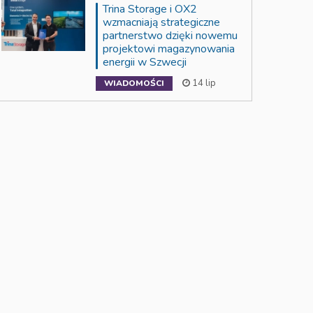
Trina Storage i OX2
wzmacniają strategiczne
partnerstwo dzięki nowemu
projektowi magazynowania
energii w Szwecji
14 lip
WIADOMOŚCI