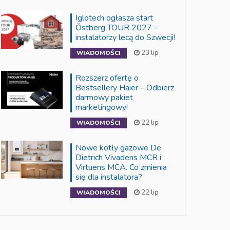
Iglotech ogłasza start
Östberg TOUR 2027 –
instalatorzy lecą do Szwecji!
23 lip
WIADOMOŚCI
Rozszerz ofertę o
Bestsellery Haier – Odbierz
darmowy pakiet
marketingowy!
22 lip
WIADOMOŚCI
Nowe kotły gazowe De
Dietrich Vivadens MCR i
Virtuens MCA. Co zmienia
się dla instalatora?
22 lip
WIADOMOŚCI