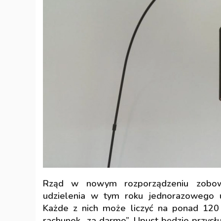
Rząd w nowym rozporządzeniu zobowi
udzielenia w tym roku jednorazoweg
Każde z nich może liczyć na ponad 120 
rachunek „za darmo”. Upust będzie przysł