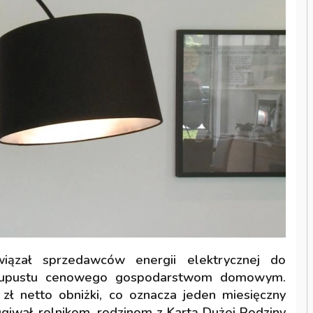
ązał sprzedawców energii elektrycznej do
o upustu cenowego gospodarstwom domowym.
zł netto obniżki, co oznacza jeden miesięczny
ugiwał rolnikom, rodzinom z Kartą Dużej Rodziny