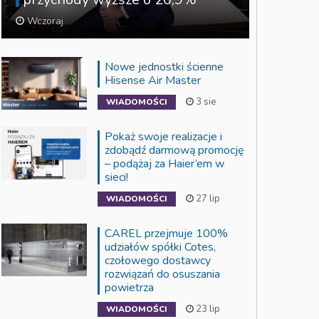
Wczoraj
Nowe jednostki ścienne
Hisense Air Master
3 sie
WIADOMOŚCI
Pokaż swoje realizacje i
zdobądź darmową promocję
– podążaj za Haier’em w
sieci!
27 lip
WIADOMOŚCI
CAREL przejmuje 100%
udziałów spółki Cotes,
czołowego dostawcy
rozwiązań do osuszania
powietrza
23 lip
WIADOMOŚCI