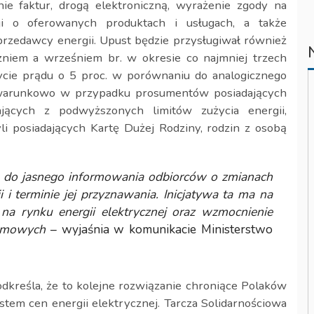
e faktur, drogą elektroniczną, wyrażenie zgody na
ji o oferowanych produktach i usługach, a także
rzedawcy energii. Upust będzie przysługiwał również
iem a wrześniem br. w okresie co najmniej trzech
ycie prądu o 5 proc. w porównaniu do analogicznego
zwarunkowo w przypadku prosumentów posiadających
ających z podwyższonych limitów zużycia energii,
li posiadających Kartę Dużej Rodziny, rodzin z osobą
ą
do jasnego informowania odbiorców o zmianach
 i terminie jej przyznawania. Inicjatywa ta ma na
ń na rynku energii elektrycznej oraz wzmocnienie
omowych
– wyjaśnia w komunikacie Ministerstwo
kreśla, że to kolejne rozwiązanie chroniące Polaków
tem cen energii elektrycznej. Tarcza Solidarnościowa