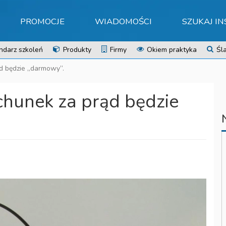
PROMOCJE
WIADOMOŚCI
SZUKAJ I
ndarz szkoleń
Produkty
Firmy
Okiem praktyka
Śla
d będzie „darmowy”.
chunek za prąd będzie