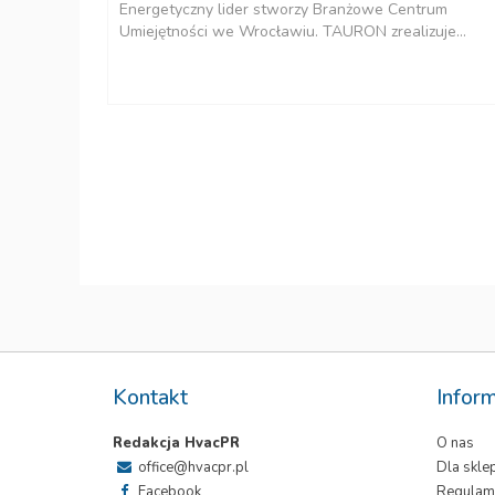
Energetyczny lider stworzy Branżowe Centrum
Umiejętności we Wrocławiu. TAURON zrealizuje...
rcenie
.
Kontakt
Infor
Redakcja HvacPR
O nas
office@hvacpr.pl
Dla skl
Facebook
Regulam