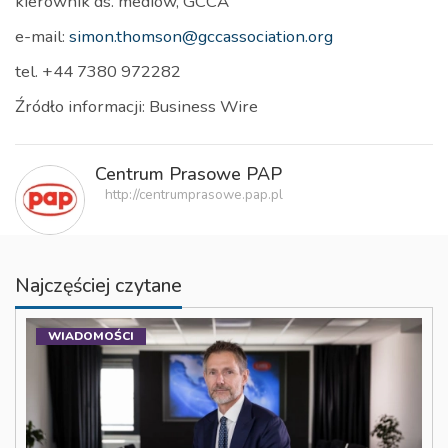
kierownik ds. mediów, GCCA
e-mail:
simon.thomson@gccassociation.org
tel. +44 7380 972282
Źródło informacji: Business Wire
Centrum Prasowe PAP
http://centrumprasowe.pap.pl
Najczęściej czytane
WIADOMOŚCI