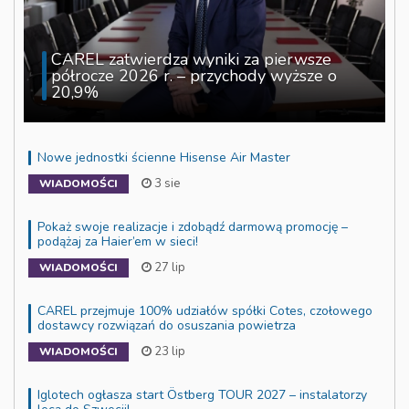
CAREL zatwierdza wyniki za pierwsze
półrocze 2026 r. – przychody wyższe o
20,9%
Nowe jednostki ścienne Hisense Air Master
3 sie
WIADOMOŚCI
Pokaż swoje realizacje i zdobądź darmową promocję –
podążaj za Haier’em w sieci!
27 lip
WIADOMOŚCI
CAREL przejmuje 100% udziałów spółki Cotes, czołowego
dostawcy rozwiązań do osuszania powietrza
23 lip
WIADOMOŚCI
Iglotech ogłasza start Östberg TOUR 2027 – instalatorzy