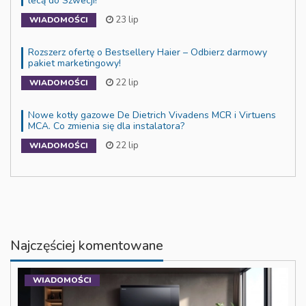
lecą do Szwecji!
23 lip
WIADOMOŚCI
Rozszerz ofertę o Bestsellery Haier – Odbierz darmowy
pakiet marketingowy!
22 lip
WIADOMOŚCI
Nowe kotły gazowe De Dietrich Vivadens MCR i Virtuens
MCA. Co zmienia się dla instalatora?
22 lip
WIADOMOŚCI
Najczęściej komentowane
WIADOMOŚCI