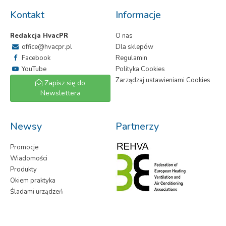
Kontakt
Informacje
Redakcja HvacPR
O nas
office@hvacpr.pl
Dla sklepów
Facebook
Regulamin
YouTube
Polityka Cookies
Zarządzaj ustawieniami Cookies
Zapisz się do
Newslettera
Newsy
Partnerzy
Promocje
Wiadomości
Produkty
Okiem praktyka
Śladami urządzeń