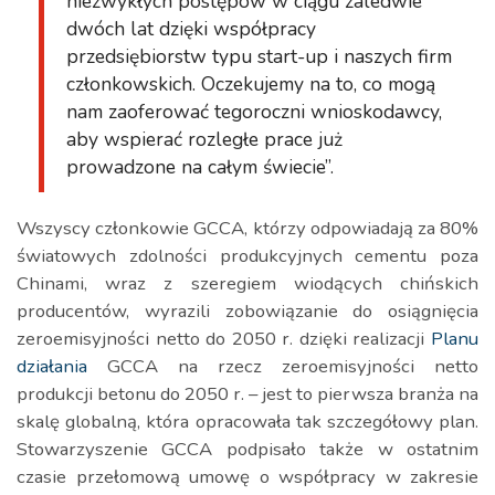
niezwykłych postępów w ciągu zaledwie
dwóch lat dzięki współpracy
przedsiębiorstw typu start-up i naszych firm
członkowskich. Oczekujemy na to, co mogą
nam zaoferować tegoroczni wnioskodawcy,
aby wspierać rozległe prace już
prowadzone na całym świecie”.
Wszyscy członkowie GCCA, którzy odpowiadają za 80%
światowych zdolności produkcyjnych cementu poza
Chinami, wraz z szeregiem wiodących chińskich
producentów, wyrazili zobowiązanie do osiągnięcia
zeroemisyjności netto do 2050 r. dzięki realizacji
Planu
działania
GCCA na rzecz zeroemisyjności netto
produkcji betonu do 2050 r. – jest to pierwsza branża na
skalę globalną, która opracowała tak szczegółowy plan.
Stowarzyszenie GCCA podpisało także w ostatnim
czasie przełomową umowę o współpracy w zakresie