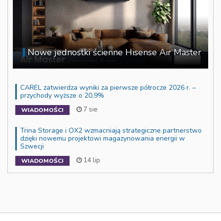
Nowe jednostki ścienne Hisense Air Master
CAREL zatwierdza wyniki za pierwsze półrocze 2026 r. –
przychody wyższe o 20,9%
7 sie
WIADOMOŚCI
Trina Storage i OX2 wzmacniają strategiczne partnerstwo
dzięki nowemu projektowi magazynowania energii w
Szwecji
14 lip
WIADOMOŚCI