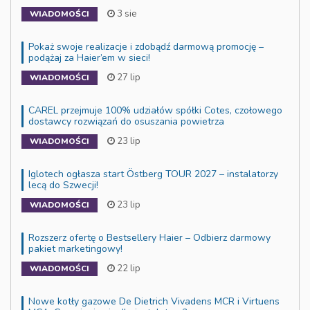
3 sie
WIADOMOŚCI
Pokaż swoje realizacje i zdobądź darmową promocję –
podążaj za Haier’em w sieci!
27 lip
WIADOMOŚCI
CAREL przejmuje 100% udziałów spółki Cotes, czołowego
dostawcy rozwiązań do osuszania powietrza
23 lip
WIADOMOŚCI
Iglotech ogłasza start Östberg TOUR 2027 – instalatorzy
lecą do Szwecji!
23 lip
WIADOMOŚCI
Rozszerz ofertę o Bestsellery Haier – Odbierz darmowy
pakiet marketingowy!
22 lip
WIADOMOŚCI
Nowe kotły gazowe De Dietrich Vivadens MCR i Virtuens