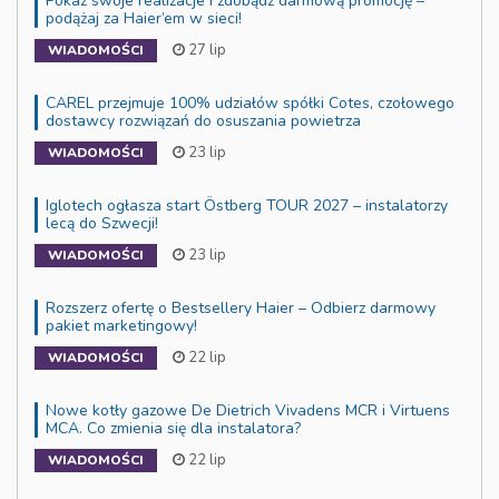
Pokaż swoje realizacje i zdobądź darmową promocję –
podążaj za Haier’em w sieci!
27 lip
WIADOMOŚCI
CAREL przejmuje 100% udziałów spółki Cotes, czołowego
dostawcy rozwiązań do osuszania powietrza
23 lip
WIADOMOŚCI
Iglotech ogłasza start Östberg TOUR 2027 – instalatorzy
lecą do Szwecji!
23 lip
WIADOMOŚCI
Rozszerz ofertę o Bestsellery Haier – Odbierz darmowy
pakiet marketingowy!
22 lip
WIADOMOŚCI
Nowe kotły gazowe De Dietrich Vivadens MCR i Virtuens
MCA. Co zmienia się dla instalatora?
22 lip
WIADOMOŚCI