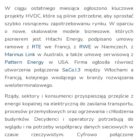
W ciągu ostatniego miesiąca ogłoszono kluczowe
projekty HVDC, które są pilnie potrzebne, aby sprostać
szybko rosnącemu zapotrzebowaniu rynku. W oparciu
o nowe, skalowalne modele biznesowe, których
pionierem jest Hitachi Energy, podpisano umowy
ramowe z
RTE
we Francji, z
RWE
w Niemczech, z
Marinus Link
w Australii, a także umowę serwisową z
Pattern Energy
w USA. Firma ogłosiła również
utworzenia połączenia
Sa.Co.I.3
między Włochami a
Francją, kolejnego wiodącego w branży rozwiązania
wieloterminalowego.
Rządy, sektory i konsumenci przyspieszają przejście z
energii kopalnej na elektryczną do zasilania transportu,
procesów przemysłowych oraz ogrzewania i chłodzenia
budynków. Decydenci i operatorzy potrzebują do
wglądu i na potrzeby współpracy danych sieciowych w
czasie rzeczywistym. Cyfrowo połączone