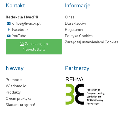
Kontakt
Informacje
Redakcja HvacPR
O nas
office@hvacpr.pl
Dla sklepów
Facebook
Regulamin
YouTube
Polityka Cookies
Zarządzaj ustawieniami Cookies
Zapisz się do
Newslettera
Newsy
Partnerzy
Promocje
Wiadomości
Produkty
Okiem praktyka
Śladami urządzeń