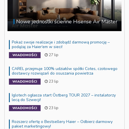
Nowe jednostki ścienne Hisense Air Master
Pokaż swoje realizacje i zdobądź darmową promocję –
podążaj za Haier’em w sieci!
27 lip
WIADOMOŚCI
CAREL przejmuje 100% udziałów spółki Cotes, czołowego
dostawcy rozwiązań do osuszania powietrza
23 lip
WIADOMOŚCI
Iglotech ogłasza start Östberg TOUR 2027 – instalatorzy
lecą do Szwecji!
23 lip
WIADOMOŚCI
Rozszerz ofertę o Bestsellery Haier – Odbierz darmowy
pakiet marketingowy!