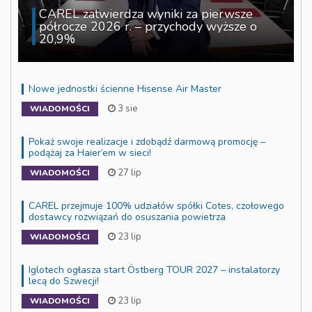
CAREL zatwierdza wyniki za pierwsze
półrocze 2026 r. – przychody wyższe o
20,9%
Nowe jednostki ścienne Hisense Air Master
3 sie
WIADOMOŚCI
Pokaż swoje realizacje i zdobądź darmową promocję –
podążaj za Haier’em w sieci!
27 lip
WIADOMOŚCI
CAREL przejmuje 100% udziałów spółki Cotes, czołowego
dostawcy rozwiązań do osuszania powietrza
23 lip
WIADOMOŚCI
Iglotech ogłasza start Östberg TOUR 2027 – instalatorzy
lecą do Szwecji!
23 lip
WIADOMOŚCI