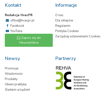
Kontakt
Informacje
Redakcja HvacPR
O nas
office@hvacpr.pl
Dla sklepów
Facebook
Regulamin
YouTube
Polityka Cookies
Zarządzaj ustawieniami Cookies
Zapisz się do
Newslettera
Newsy
Partnerzy
Promocje
Wiadomości
Produkty
Okiem praktyka
Śladami urządzeń