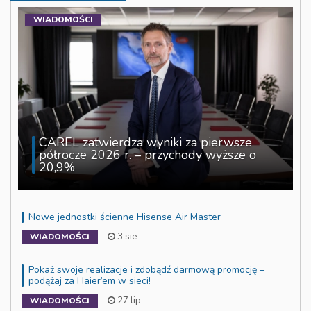
WIADOMOŚCI
CAREL zatwierdza wyniki za pierwsze
półrocze 2026 r. – przychody wyższe o
20,9%
Nowe jednostki ścienne Hisense Air Master
3 sie
WIADOMOŚCI
Pokaż swoje realizacje i zdobądź darmową promocję –
podążaj za Haier’em w sieci!
27 lip
WIADOMOŚCI