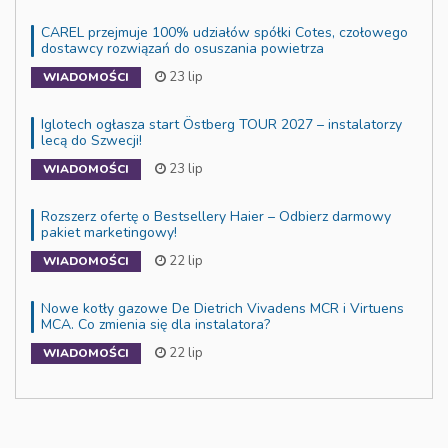
CAREL przejmuje 100% udziałów spółki Cotes, czołowego
dostawcy rozwiązań do osuszania powietrza
23 lip
WIADOMOŚCI
Iglotech ogłasza start Östberg TOUR 2027 – instalatorzy
lecą do Szwecji!
23 lip
WIADOMOŚCI
Rozszerz ofertę o Bestsellery Haier – Odbierz darmowy
pakiet marketingowy!
22 lip
WIADOMOŚCI
Nowe kotły gazowe De Dietrich Vivadens MCR i Virtuens
MCA. Co zmienia się dla instalatora?
22 lip
WIADOMOŚCI