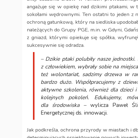
angażuje się w opiekę nad dzikimi ptakami, w t
sokołami wędrownymi. Ten ostatni to jeden z n
ochroną gatunkową, który na siedliska upodobał
należących do Grupy PGE, m.in. w Gdyni, Gdańs
z gniazd, którymi opiekuje się spółka, wyfrun
sukcesywnie się odradza.
– Dzikie ptaki polubiły nasze jednostk
z człowiekiem, wybrały sobie na miejs
też wolontariat, sadzimy drzewa w ram
bardzo dużo. Współpracujemy z dziew
aktywne szkolenia, również dla dzieci i
kolejnych pokoleń. Edukujemy, mów
dla środowiska –
wylicza Paweł Śli
Energetycznej ds. innowacji.
Jak podkreśla, ochrona przyrody w miastach i d
determinujących projektowanie nowych inwesty