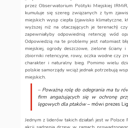
przez Obserwatorium Polityki Miejskiej IRMiR
kumuluje się szereg związanych z tym zjawisk
miejskich wysp ciepła (zjawisko klimatyczne,
wyższej niż na otaczających je terenach) czy
zapewniałyby odpowiednią retencję wód op
Odpowiedzią na te problemy jest natomiast błęki
miejskiej, ogrody deszczowe, zielone ściany i
zbiorniki retencyjne, rowy, oczka wodne czy z
charakter i naturalny bieg. Pomimo wielu dz
polskie samorządy wciąż jednak potrzebują wsp
miejskich.
– Poważną rolę do odegrania ma tu rów
firm angażujących się w ochronę pr
lęgowych dla ptaków
– mówi prezes Lig
Jednym z liderów takich działań jest w Polsce
akcji sadzenia drzew w ramach prowadzonego