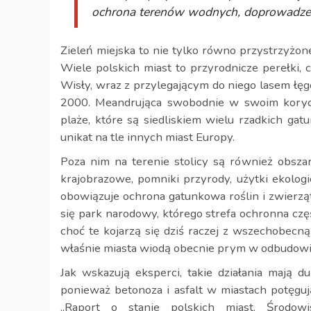
ochrona terenów wodnych, doprowadzenie
Zieleń miejska to nie tylko równo przystrzyżon
Wiele polskich miast to przyrodnicze perełki, 
Wisły, wraz z przylegającym do niego lasem łę
2000. Meandrująca swobodnie w swoim koryci
plaże, które są siedliskiem wielu rzadkich gat
unikat na tle innych miast Europy.
Poza nim na terenie stolicy są również obszar
krajobrazowe, pomniki przyrody, użytki ekolog
obowiązuje ochrona gatunkowa roślin i zwierzą
się park narodowy, którego strefa ochronna czę
choć te kojarzą się dziś raczej z wszechobecn
właśnie miasta wiodą obecnie prym w odbudowi
Jak wskazują eksperci, takie działania mają d
ponieważ betonoza i asfalt w miastach potęguj
„Raport o stanie polskich miast. Środow