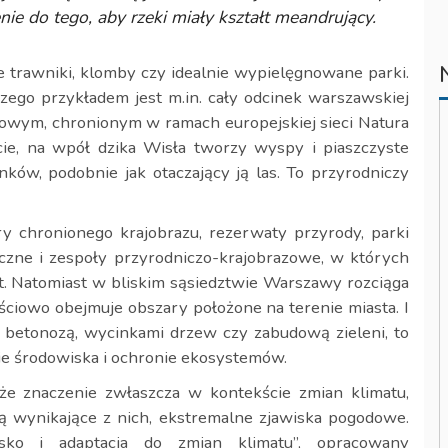
 do tego, aby rzeki miały kształt meandrujący.
e trawniki, klomby czy idealnie wypielęgnowane parki.
czego przykładem jest m.in. cały odcinek warszawskiej
gowym, chronionym w ramach europejskiej sieci Natura
e, na wpół dzika Wisła tworzy wyspy i piaszczyste
unków, podobnie jak otaczający ją las. To przyrodniczy
y chronionego krajobrazu, rezerwaty przyrody, parki
iczne i zespoły przyrodniczo-krajobrazowe, w których
t. Natomiast w bliskim sąsiedztwie Warszawy rozciąga
ściowo obejmuje obszary położone na terenie miasta. I
ą betonozą, wycinkami drzew czy zabudową zieleni, to
e środowiska i ochronie ekosystemów.
uże znaczenie zwłaszcza w kontekście zmian klimatu,
ą wynikające z nich, ekstremalne zjawiska pogodowe.
isko i adaptacja do zmian klimatu”, opracowany