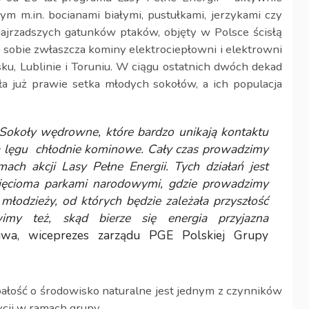
ym m.in. bocianami białymi, pustułkami, jerzykami czy
ajrzadszych gatunków ptaków, objęty w Polsce ścisłą
 sobie zwłaszcza kominy elektrociepłowni i elektrowni
ku, Lublinie i Toruniu. W ciągu ostatnich dwóch dekad
ęła już prawie setka młodych sokołów, a ich populacja
i. Sokoły wędrowne, które bardzo unikają kontaktu
ca lęgu chłodnie kominowe. Cały czas prowadzimy
ach akcji Lasy Pełne Energii. Tych działań jest
ięcioma parkami narodowymi, gdzie prowadzimy
 młodzieży, od których będzie zależała przyszłość
imy też, skąd bierze się energia przyjazna
wa, wiceprezes zarządu PGE Polskiej Grupy
bałość o środowisko naturalne jest jednym z czynników
cji w ramach grupy.