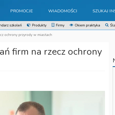
PROMOCJE
WIADOMOŚCI
SZUKAJ I
ndarz szkoleń
Produkty
Firmy
Okiem praktyka
Śla
zecz ochrony przyrody w miastach
łań firm na rzecz ochrony