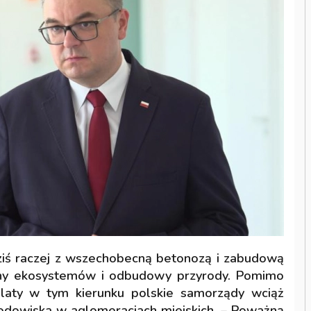
dziś raczej z wszechobecną betonozą i zabudową
rony ekosystemów i odbudowy przyrody. Pomimo
 laty w tym kierunku polskie samorządy wciąż
rodowiska w aglomeracjach miejskich. – Poważną