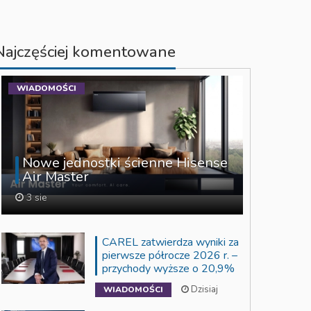
Najczęściej komentowane
WIADOMOŚCI
Nowe jednostki ścienne Hisense
Air Master
3 sie
CAREL zatwierdza wyniki za
pierwsze półrocze 2026 r. –
przychody wyższe o 20,9%
Dzisiaj
WIADOMOŚCI