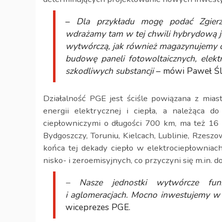
–
Dla przykładu mogę podać Zgier
wdrażamy tam w tej chwili hybrydową je
wytwórczą, jak również magazynujemy c
budowę paneli fotowoltaicznych, elekt
szkodliwych substancji
– mówi Paweł Śl
Działalność PGE jest ściśle powiązana z mia
energii elektrycznej i ciepła, a należąca d
ciepłowniczymi o długości 700 km, ma też 16 e
Bydgoszczy, Toruniu, Kielcach, Lublinie, Rzesz
końca tej dekady ciepło w elektrociepłowni
nisko- i zeroemisyjnych, co przyczyni się m.in. 
– Nasze jednostki wytwórcze funk
i aglomeracjach. Mocno inwestujemy w
wiceprezes PGE.