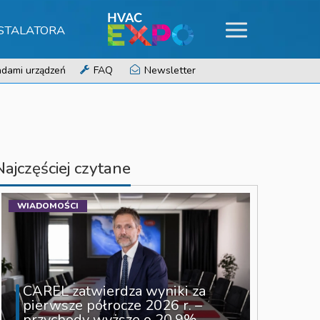
NSTALATORA
dami urządzeń
FAQ
Newsletter
Najczęściej czytane
WIADOMOŚCI
CAREL zatwierdza wyniki za
pierwsze półrocze 2026 r. –
przychody wyższe o 20,9%