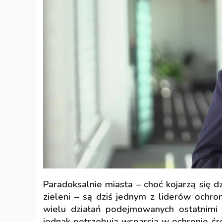
Paradoksalnie miasta – choć kojarzą się 
zieleni – są dziś jednym z liderów och
wielu działań podejmowanych ostatnimi
jednak potrzebują wsparcia w ochronie ś