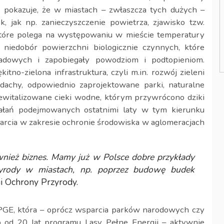
, pokazuje, że w miastach – zwłaszcza tych dużych –
, jak np. zanieczyszczenie powietrza, zjawisko tzw.
 które polega na występowaniu w mieście temperatury
 niedobór powierzchni biologicznie czynnych, które
adowych i zapobiegały powodziom i podtopieniom.
tno-zielona infrastruktura, czyli m.in. rozwój zieleni
 dachy, odpowiednio zaprojektowane parki, naturalne
rewitalizowane cieki wodne, którym przywrócono dziki
iałań podejmowanych ostatnimi laty w tym kierunku
arcia w zakresie ochronie środowiska w aglomeracjach
nież biznes. Mamy już w Polsce dobre przykłady
zyrody w miastach, np. poprzez budowę budek
i Ochrony Przyrody.
 PGE, która – oprócz wsparcia parków narodowych czy
 od 20 lat programu Lasy Pełne Energii – aktywnie