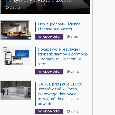
Dzisiaj
Nowe jednostki ścienne
Hisense Air Master
3 sie
WIADOMOŚCI
Pokaż swoje realizacje i
zdobądź darmową promocję
– podążaj za Haier’em w
sieci!
27 lip
WIADOMOŚCI
CAREL przejmuje 100%
udziałów spółki Cotes,
czołowego dostawcy
rozwiązań do osuszania
powietrza
23 lip
WIADOMOŚCI