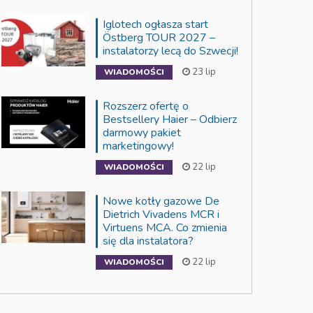
Iglotech ogłasza start
Östberg TOUR 2027 –
instalatorzy lecą do Szwecji!
23 lip
WIADOMOŚCI
Rozszerz ofertę o
Bestsellery Haier – Odbierz
darmowy pakiet
marketingowy!
22 lip
WIADOMOŚCI
Nowe kotły gazowe De
Dietrich Vivadens MCR i
Virtuens MCA. Co zmienia
się dla instalatora?
22 lip
WIADOMOŚCI