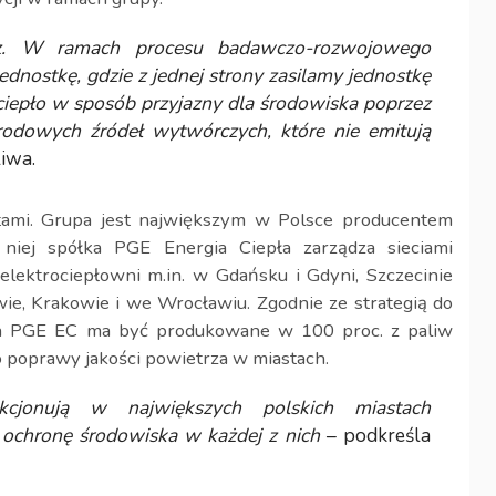
z. W ramach procesu badawczo-rozwojowego
dnostkę, gdzie z jednej strony zasilamy jednostkę
iepło w sposób przyjazny dla środowiska poprzez
rodowych źródeł wytwórczych, które nie emitują
iwa.
stami. Grupa jest największym w Polsce producentem
o niej spółka PGE Energia Ciepła zarządza sieciami
lektrociepłowni m.in. w Gdańsku i Gdyni, Szczecinie
owie, Krakowie i we Wrocławiu. Zgodnie ze strategią do
ach PGE EC ma być produkowane w 100 proc. z paliw
do poprawy jakości powietrza w miastach.
cjonują w największych polskich miastach
 ochronę środowiska w każdej z nich
– podkreśla