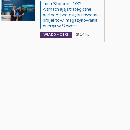
Trina Storage i OX2
wzmacniają strategiczne
partnerstwo dzięki nowemu
projektowi magazynowania
energii w Szwecji
14 lip
WIADOMOŚCI