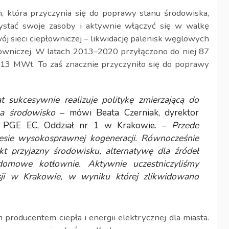
 która przyczynia się do poprawy stanu środowiska,
zystać swoje zasoby i aktywnie włączyć się w walkę
wój sieci ciepłowniczej – likwidację palenisk węglowych
płowniczej. W latach 2013–2020 przyłączono do niej 87
3 MWt. To zaś znacznie przyczyniło się do poprawy
 sukcesywnie realizuje politykę zmierzającą do
na środowisko
– mówi Beata Czerniak, dyrektor
 PGE EC, Oddział nr 1 w Krakowie. –
Przede
esie wysokosprawnej kogeneracji. Równocześnie
t przyjazny środowisku, alternatywę dla źródeł
ydomowe kotłownie. Aktywnie uczestniczyliśmy
isji w Krakowie, w wyniku której zlikwidowano
producentem ciepła i energii elektrycznej dla miasta.