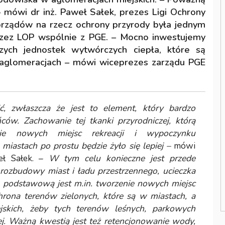
 mówi dr inż. Paweł Sałek, prezes Ligi Ochrony
orządów na rzecz ochrony przyrody była jednym
rzez LOP wspólnie z PGE. – Mocno inwestujemy
ych jednostek wytwórczych ciepła, które są
i aglomeracjach – mówi wiceprezes zarządu PGE
ć, zwłaszcza że jest to element, który bardzo
ów. Zachowanie tej tkanki przyrodniczej, którą
e nowych miejsc rekreacji i wypoczynku
iastach po prostu będzie żyło się lepiej –
mówi
eł Sałek. –
W tym celu konieczne jest przede
ozbudowy miast i ładu przestrzennego, ucieczka
 podstawową jest m.in. tworzenie nowych miejsc
hrona terenów zielonych, które są w miastach, a
ejskich, żeby tych terenów leśnych, parkowych
ej. Ważną kwestią jest też retencjonowanie wody,