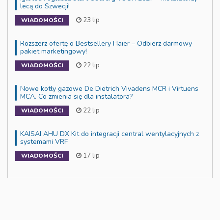
lecą do Szwecji!
23 lip
WIADOMOŚCI
Rozszerz ofertę o Bestsellery Haier – Odbierz darmowy
pakiet marketingowy!
22 lip
WIADOMOŚCI
Nowe kotły gazowe De Dietrich Vivadens MCR i Virtuens
MCA. Co zmienia się dla instalatora?
22 lip
WIADOMOŚCI
KAISAI AHU DX Kit do integracji central wentylacyjnych z
systemami VRF
17 lip
WIADOMOŚCI