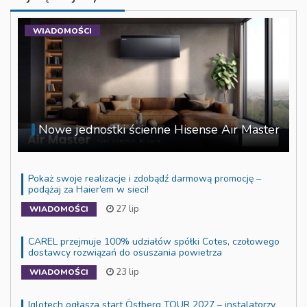
WIADOMOŚCI
Nowe jednostki ścienne Hisense Air Master
Pokaż swoje realizacje i zdobądź darmową promocję –
podążaj za Haier’em w sieci!
27 lip
WIADOMOŚCI
CAREL przejmuje 100% udziałów spółki Cotes, czołowego
dostawcy rozwiązań do osuszania powietrza
23 lip
WIADOMOŚCI
Iglotech ogłasza start Östberg TOUR 2027 – instalatorzy