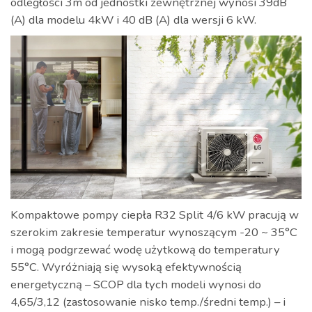
odległości 3m od jednostki zewnętrznej wynosi 39dB
(A) dla modelu 4kW i 40 dB (A) dla wersji 6 kW.
Kompaktowe pompy ciepła R32 Split 4/6 kW pracują w
szerokim zakresie temperatur wynoszącym -20 ~ 35°C
i mogą podgrzewać wodę użytkową do temperatury
55°C. Wyróżniają się wysoką efektywnością
energetyczną – SCOP dla tych modeli wynosi do
4,65/3,12 (zastosowanie nisko temp./średni temp.) – i