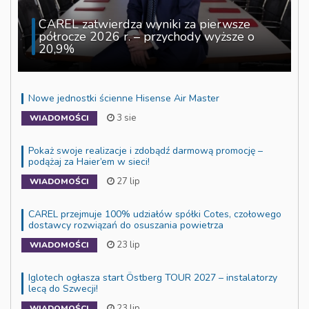
CAREL zatwierdza wyniki za pierwsze
półrocze 2026 r. – przychody wyższe o
20,9%
Nowe jednostki ścienne Hisense Air Master
3 sie
WIADOMOŚCI
Pokaż swoje realizacje i zdobądź darmową promocję –
podążaj za Haier’em w sieci!
27 lip
WIADOMOŚCI
CAREL przejmuje 100% udziałów spółki Cotes, czołowego
dostawcy rozwiązań do osuszania powietrza
23 lip
WIADOMOŚCI
Iglotech ogłasza start Östberg TOUR 2027 – instalatorzy
lecą do Szwecji!
23 lip
WIADOMOŚCI