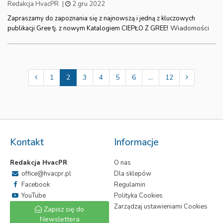
Redakcja HvacPR
|
2 gru 2022
Zapraszamy do zapoznania się z najnowszą i jedną z kluczowych
Wiadomości
publikacji Gree tj. z nowym Katalogiem CIEPŁO Z GREE!
1
2
3
4
5
6
...
12
Kontakt
Informacje
Redakcja HvacPR
O nas
office@hvacpr.pl
Dla sklepów
Facebook
Regulamin
YouTube
Polityka Cookies
Zarządzaj ustawieniami Cookies
Zapisz się do
Newslettera