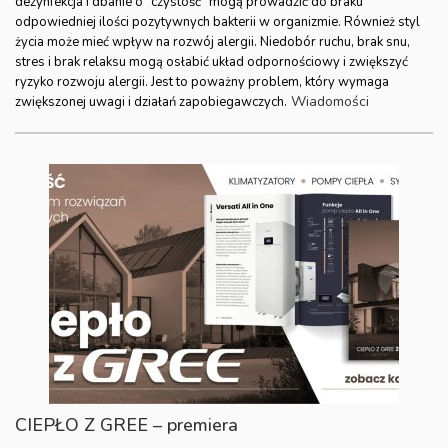
dezynfekcja i dbanie o "czystość" mogą prowadzić do braku
odpowiedniej ilości pozytywnych bakterii w organizmie. Również styl
życia może mieć wpływ na rozwój alergii. Niedobór ruchu, brak snu,
stres i brak relaksu mogą osłabić układ odpornościowy i zwiększyć
ryzyko rozwoju alergii. Jest to poważny problem, który wymaga
Wiadomości
zwiększonej uwagi i działań zapobiegawczych.
CIEPŁO Z GREE – premiera