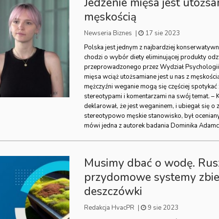
Jedzenie mięsa jest utożs
męskością
Newseria Biznes
|
17 sie 2023
Polska jest jednym z najbardziej konserwatywny
chodzi o wybór diety eliminującej produkty od
przeprowadzonego przez Wydział Psychologii 
mięsa wciąż utożsamiane jest u nas z męskości
mężczyźni weganie mogą się częściej spotykać
stereotypami i komentarzami na swój temat. –
deklarował, że jest weganinem, i ubiegał się o 
stereotypowo męskie stanowisko, był oceniany
mówi jedna z autorek badania Dominika Adamc
Musimy dbać o wodę. Rusz
przydomowe systemy zbie
deszczówki
Redakcja HvacPR
|
9 sie 2023