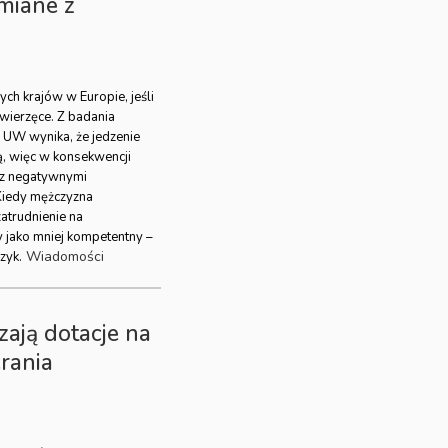
amiane z
ch krajów w Europie, jeśli
zwierzęce. Z badania
UW wynika, że jedzenie
ą, więc w konsekwencji
 z negatywnymi
 Kiedy mężczyzna
zatrudnienie na
 jako mniej kompetentny –
Wiadomości
zyk.
ają dotacje na
rania