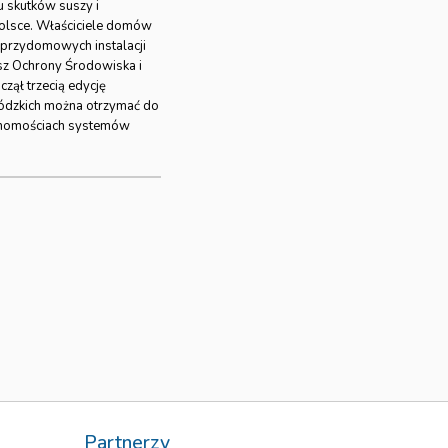
 skutków suszy i
olsce. Właściciele domów
 przydomowych instalacji
z Ochrony Środowiska i
ął trzecią edycję
ódzkich można otrzymać do
ruchomościach systemów
i
Partnerzy