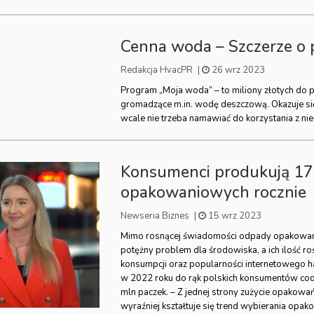
Cenna woda – Szczerze o 
Redakcja HvacPR
|
26 wrz 2023
Program „Moja woda” – to miliony złotych do p
gromadzące m.in. wodę deszczową. Okazuje s
wcale nie trzeba namawiać do korzystania z ni
Konsumenci produkują 1
opakowaniowych rocznie
Newseria Biznes
|
15 wrz 2023
Mimo rosnącej świadomości odpady opakowan
potężny problem dla środowiska, a ich ilość r
konsumpcji oraz popularności internetowego 
w 2022 roku do rąk polskich konsumentów codz
mln paczek. – Z jednej strony zużycie opakowań 
wyraźniej kształtuje się trend wybierania opa