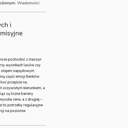
Wiadomości
oślinnymi.
ch i
emisyjne
 może pochodzić z maszyn
rzy wycinkach lasów czy
ane olejem napędowym
zną część emisji tlenków
hoć przejście na
t oczywistym kierunkiem, a
ąż są liczne bariery
wysoka cena, a z drugiej –
zi to potrzeby regulacyjne
cji na poziomie