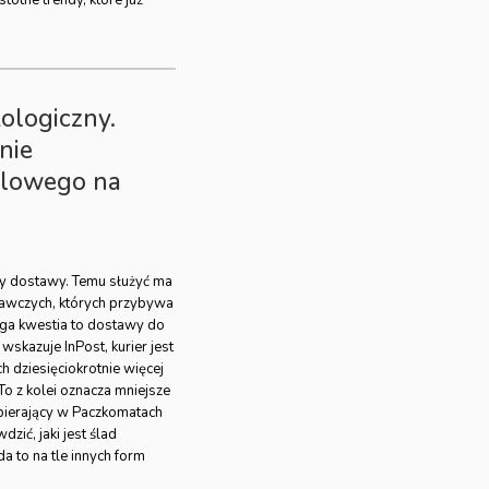
kologiczny.
nie
glowego na
my dostawy. Temu służyć ma
tawczych, których przybywa
uga kwestia to dostawy do
skazuje InPost, kurier jest
h dziesięciokrotnie więcej
 z kolei oznacza mniejsze
odbierający w Paczkomatach
zić, jaki jest ślad
a to na tle innych form