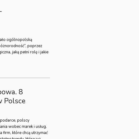
–
ało ogólnopolską
różnorodność”, poprzez
zna, jaką pełni rolę i jakie
powa. 8
 Polsce
spodarce, polscy
ania wobec marek i usług.
a firm, które chcą utrzymać
stotne trendy, które już