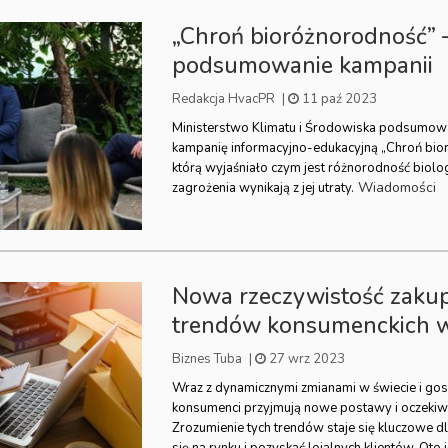
„Chroń bioróżnorodność” 
podsumowanie kampanii
Redakcja HvacPR
|
11 paź 2023
Ministerstwo Klimatu i Środowiska podsumow
kampanię informacyjno-edukacyjną „Chroń bio
którą wyjaśniało czym jest różnorodność biologic
Wiadomości
zagrożenia wynikają z jej utraty.
Nowa rzeczywistość zaku
trendów konsumenckich w
Biznes Tuba
|
27 wrz 2023
Wraz z dynamicznymi zmianami w świecie i go
konsumenci przyjmują nowe postawy i oczekiw
Zrozumienie tych trendów staje się kluczowe dl
się na rynku i pozyskać lojalnych klientów. Oto i