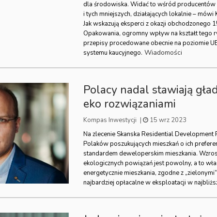
dla środowiska. Widać to wśród producentów 
i tych mniejszych, działających lokalnie – mówi
Jak wskazują eksperci z okazji obchodzonego 1
Opakowania, ogromny wpływ na kształt tego r
przepisy procedowane obecnie na poziomie UE 
Wiadomości
systemu kaucyjnego.
Polacy nadal stawiają gła
eko rozwiązaniami
Kompas Inwestycji
|
15 wrz 2023
Na zlecenie Skanska Residential Development
Polaków poszukujących mieszkań o ich prefere
standardem deweloperskim mieszkania. Wzros
ekologicznych powiązań jest powolny, a to wła
energetycznie mieszkania, zgodne z „zielonymi
najbardziej opłacalne w eksploatacji w najbliżs