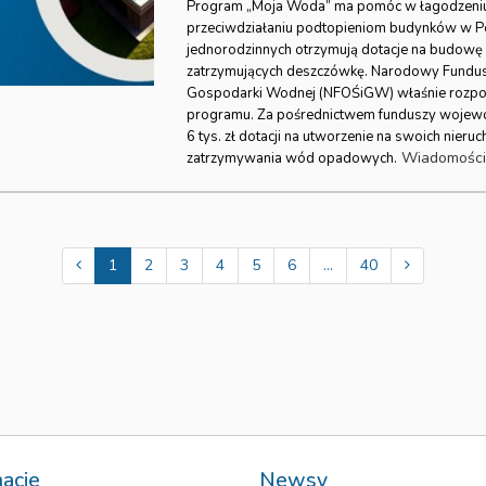
Program „Moja Woda” ma pomóc w łagodzeniu
przeciwdziałaniu podtopieniom budynków w P
jednorodzinnych otrzymują dotacje na budowę
zatrzymujących deszczówkę. Narodowy Fundus
Gospodarki Wodnej (NFOŚiGW) właśnie rozpocz
programu. Za pośrednictwem funduszy wojew
6 tys. zł dotacji na utworzenie na swoich nie
Wiadomośc
zatrzymywania wód opadowych.
1
2
3
4
5
6
...
40
macje
Newsy