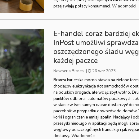
Wiadomości
przejawiają polscy konsumenci.
E-handel coraz bardziej e
InPost umożliwi sprawdza
oszczędzonego śladu wę
każdej paczce
Newseria Biznes
|
26 wrz 2023
Branża kurierska mocno stawia na zielone for
chociażby elektryfikacja flot samochodów dos
na polskich drogach, ale wciąż zbyt wolno. Dr
punktów odbioru i automatów paczkowych. Jak w
w stanie w tym samym czasie dostarczyć do nic
paczek niż w przypadku dowozów do domów. To
korki i ograniczenie emisji spalin. Nadający i 
przesyłki niedługo w aplikacji będą mogli sprawd
węglowy poszczególnych transakcji i jak wypad
Wiadomości
dostawy.