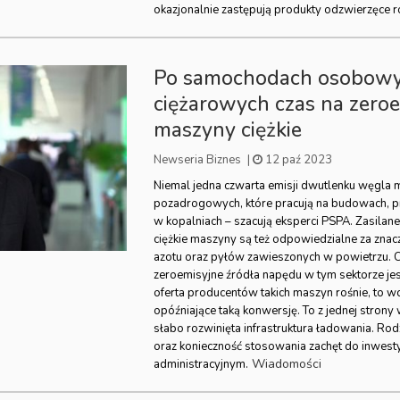
okazjonalnie zastępują produkty odzwierzęce r
Po samochodach osobowy
ciężarowych czas na zero
maszyny ciężkie
Newseria Biznes
|
12 paź 2023
Niemal jedna czwarta emisji dwutlenku węgla
pozadrogowych, które pracują na budowach, p
w kopalniach – szacują eksperci PSPA. Zasil
ciężkie maszyny są też odpowiedzialne za znac
azotu oraz pyłów zawieszonych w powietrzu. C
zeroemisyjne źródła napędu w tym sektorze jes
oferta producentów takich maszyn rośnie, to wci
opóźniające taką konwersję. To z jednej strony 
słabo rozwinięta infrastruktura ładowania. Rod
oraz konieczność stosowania zachęt do inwesty
Wiadomości
administracyjnym.