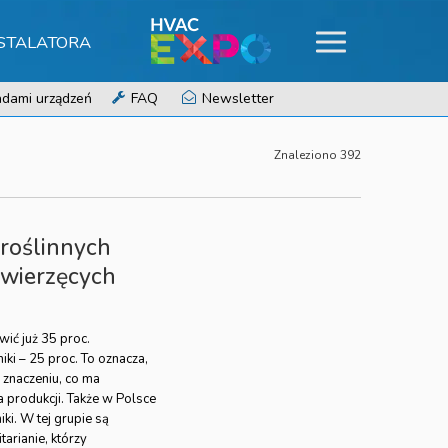
NSTALATORA
dami urządzeń
FAQ
Newsletter
Znaleziono 392
 roślinnych
wierzęcych
ić już 35 proc.
ki – 25 proc. To oznacza,
 znaczeniu, co ma
a produkcji. Także w Polsce
ki. W tej grupie są
tarianie, którzy