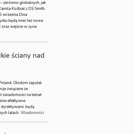
– zarówno globalnych, jak
 Kamila Koźbiał z DS Smith.
5 września Dnia
ynku będą mieć też nowe
oraz wejście w życie
dkie ściany nad
 Poland, Otodom zapytał
ncje związane ze
t świadomości na temat
śnie efektywne
” dyrektywami, będą
Wiadomości
zych latach.