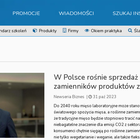
PROMOCJE
WIADOMOŚCI
SZUKAJ I
ndarz szkoleń
Produkty
Firmy
Okiem praktyka
Śla
W Polsce rośnie sprzedaż
zamienników produktów z
Newseria Biznes
|
31 paź 2023
Do 2040 roku mięso laboratoryjne może stanow
światowego spożycia mięsa, a roślinne zamienni
że tradycyjne mięso będzie stopniowo tracić na
niebagatelne znaczenie dla emisji CO2 z sektor
konsumenci chętnie sięgają po roślinne zamienni
nie tylko wegetarianie i weganie, ale także fleksi