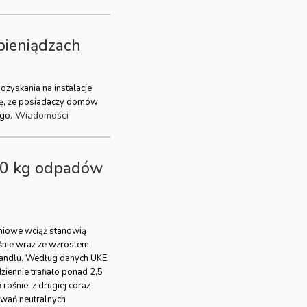
pieniądzach
ozyskania na instalacje
ię, że posiadaczy domów
Wiadomości
ego.
70 kg odpadów
iowe wciąż stanowią
ośnie wraz ze wzrostem
handlu. Według danych UKE
iennie trafiało ponad 2,5
rośnie, z drugiej coraz
kowań neutralnych