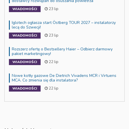
dostawcy rozwiązań do osuszania powietrza
23 lip
WIADOMOŚCI
Iglotech ogłasza start Östberg TOUR 2027 – instalatorzy
lecą do Szwecji!
23 lip
WIADOMOŚCI
Rozszerz ofertę o Bestsellery Haier – Odbierz darmowy
pakiet marketingowy!
22 lip
WIADOMOŚCI
Nowe kotły gazowe De Dietrich Vivadens MCR i Virtuens
MCA. Co zmienia się dla instalatora?
22 lip
WIADOMOŚCI