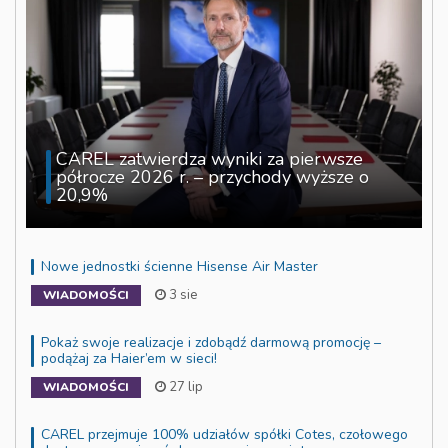
CAREL zatwierdza wyniki za pierwsze
półrocze 2026 r. – przychody wyższe o
20,9%
Nowe jednostki ścienne Hisense Air Master
3 sie
WIADOMOŚCI
Pokaż swoje realizacje i zdobądź darmową promocję –
podążaj za Haier’em w sieci!
27 lip
WIADOMOŚCI
CAREL przejmuje 100% udziałów spółki Cotes, czołowego