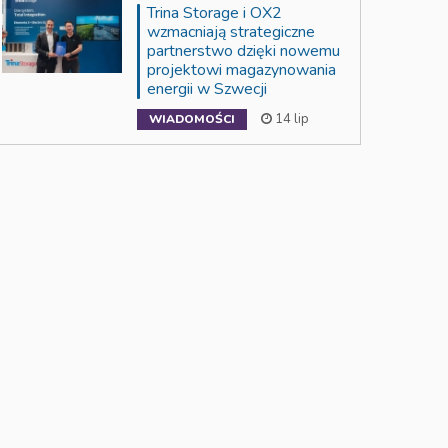
Trina Storage i OX2
wzmacniają strategiczne
partnerstwo dzięki nowemu
projektowi magazynowania
energii w Szwecji
14 lip
WIADOMOŚCI