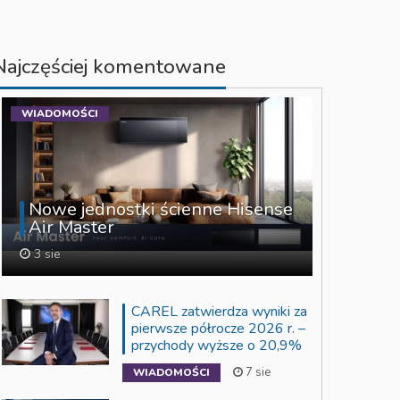
Najczęściej komentowane
WIADOMOŚCI
Nowe jednostki ścienne Hisense
Air Master
3 sie
CAREL zatwierdza wyniki za
pierwsze półrocze 2026 r. –
przychody wyższe o 20,9%
7 sie
WIADOMOŚCI