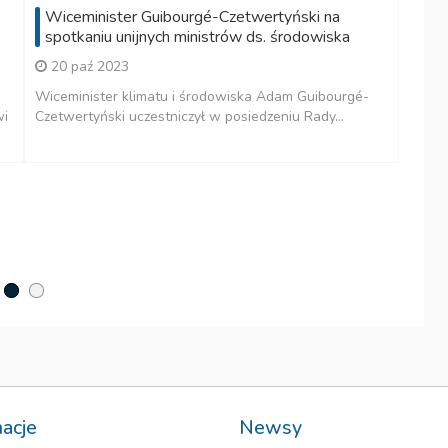
Wiceminister Guibourgé-Czetwertyński na
spotkaniu unijnych ministrów ds. środowiska
20 paź 2023
Wiceminister klimatu i środowiska Adam Guibourgé-
wi
Czetwertyński uczestniczył w posiedzeniu Rady...
P
W 
pop
macje
Newsy