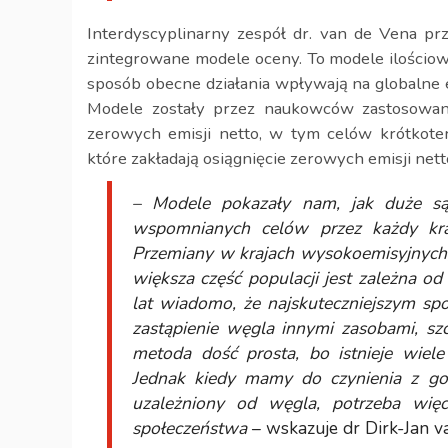
Interdyscyplinarny zespół dr. van de Vena pr
zintegrowane modele oceny. To modele ilościow
sposób obecne działania wpływają na globalne e
Modele zostały przez naukowców zastosowan
zerowych emisji netto, w tym celów krótkote
które zakładają osiągnięcie zerowych emisji nett
– Modele pokazały nam, jak duże są 
wspomnianych celów przez każdy kraj,
Przemiany w krajach wysokoemisyjnych, 
większa część populacji jest zależna od
lat wiadomo, że najskuteczniejszym sp
zastąpienie węgla innymi zasobami, szc
metoda dość prosta, bo istnieje wiele 
Jednak kiedy mamy do czynienia z gosp
uzależniony od węgla, potrzeba więc
społeczeństwa
– wskazuje dr Dirk-Jan v