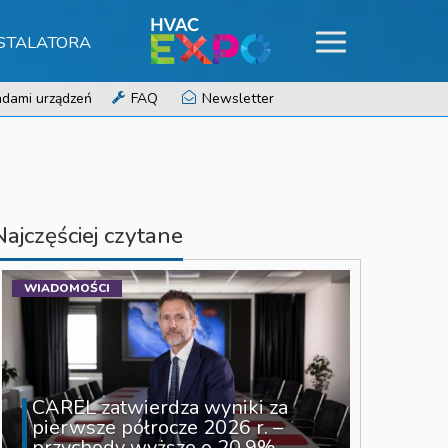
NSTALATORA
dami urządzeń
FAQ
Newsletter
Najczęściej czytane
WIADOMOŚCI
CAREL zatwierdza wyniki za
pierwsze półrocze 2026 r. –
przychody wyższe o 20,9%