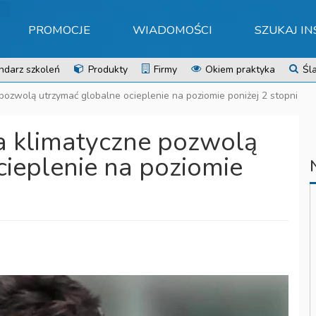
PROMOCJE
WIADOMOŚCI
SZUKAJ I
ndarz szkoleń
Produkty
Firmy
Okiem praktyka
Śla
pozwolą utrzymać globalne ocieplenie na poziomie poniżej 2 stopni
a klimatyczne pozwolą
ieplenie na poziomie