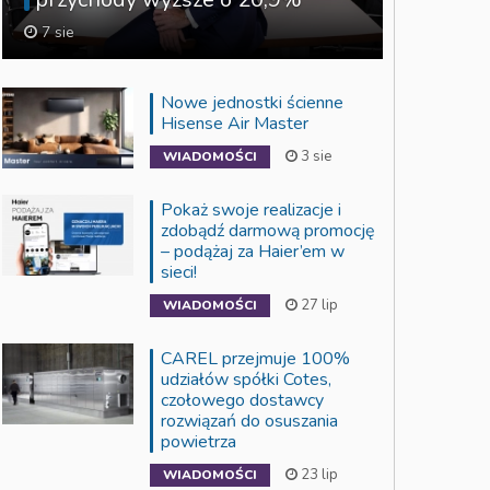
7 sie
Nowe jednostki ścienne
Hisense Air Master
3 sie
WIADOMOŚCI
Pokaż swoje realizacje i
zdobądź darmową promocję
– podążaj za Haier’em w
sieci!
27 lip
WIADOMOŚCI
CAREL przejmuje 100%
udziałów spółki Cotes,
czołowego dostawcy
rozwiązań do osuszania
powietrza
23 lip
WIADOMOŚCI