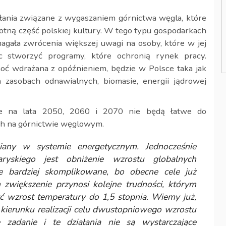
ania związane z wygaszaniem górnictwa węgla, które
otną część polskiej kultury. W tego typu gospodarkach
magała zwrócenia większej uwagi na osoby, które w jej
c stworzyć programy, które ochronią rynek pracy.
hoć wdrażana z opóźnieniem, będzie w Polsce taka jak
 zasobach odnawialnych, biomasie, energii jądrowej
rte na lata 2050, 2060 i 2070 nie będą łatwe do
ych na górnictwie węglowym.
any w systemie energetycznym. Jednocześnie
ryskiego jest obniżenie wzrostu globalnych
ze bardziej skomplikowane, bo obecne cele już
zwiększenie przynosi kolejne trudności, którym
zyć wzrost temperatury do 1,5 stopnia. Wiemy już,
w kierunku realizacji celu dwustopniowego wzrostu
e zadanie i te działania nie są wystarczające