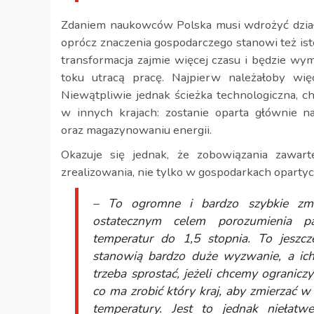
Zdaniem naukowców Polska musi wdrożyć dział
oprócz znaczenia gospodarczego stanowi też ist
transformacja zajmie więcej czasu i będzie wy
toku utracą pracę. Najpierw należałoby wię
Niewątpliwie jednak ścieżka technologiczna, c
w innych krajach: zostanie oparta głównie na
oraz magazynowaniu energii.
Okazuje się jednak, że zobowiązania zawa
zrealizowania, nie tylko w gospodarkach opart
– To ogromne i bardzo szybkie zmi
ostatecznym celem porozumienia pa
temperatur do 1,5 stopnia. To jeszc
stanowią bardzo duże wyzwanie, a ich 
trzeba sprostać, jeżeli chcemy ogranic
co ma zrobić który kraj, aby zmierzać 
temperatury. Jest to jednak niełatw