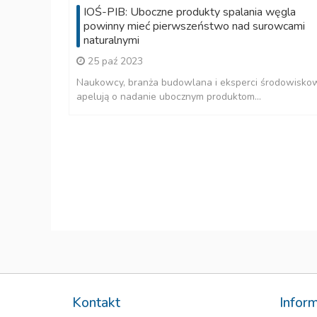
IOŚ-PIB: Uboczne produkty spalania węgla
powinny mieć pierwszeństwo nad surowcami
naturalnymi
25 paź 2023
Naukowcy, branża budowlana i eksperci środowisko
apelują o nadanie ubocznym produktom...
aniowe
ch to nie
..
Kontakt
Infor