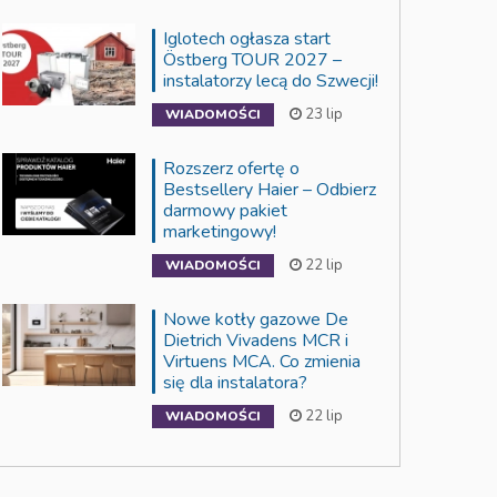
Iglotech ogłasza start
Östberg TOUR 2027 –
instalatorzy lecą do Szwecji!
23 lip
WIADOMOŚCI
Rozszerz ofertę o
Bestsellery Haier – Odbierz
darmowy pakiet
marketingowy!
22 lip
WIADOMOŚCI
Nowe kotły gazowe De
Dietrich Vivadens MCR i
Virtuens MCA. Co zmienia
się dla instalatora?
22 lip
WIADOMOŚCI