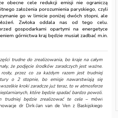
że obecne cele redukcji emisji nie ograniczą
itnego założenia porozumienia paryskiego, czyli
rzymanie go w limicie poniżej dwóch stopni, ale
założeń. Zwłoka oddala nas od tego celu.
 przed gospodarkami opartymi na energetyce
eniem górnictwa kraj będzie musiał zadbać m.in.
ęści trudne do zrealizowania, bo kraje na całym
nały, że podjęcie środków zaradczych jest ważne.
rosły, przez co za każdym razem jest trudniej
tury o 2 stopnie, bo emisje nawarstwiają się
wszelkie kroki zaradcze już teraz, to w atmosferze
ieplarnianych, które będzie spadać bardzo powoli.
 trudniej będzie zrealizować te cele
– mówi
nowacje dr Dirk-Jan van de Ven z Baskijskiego