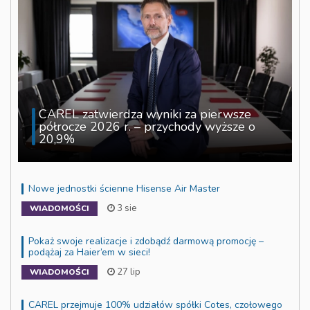
CAREL zatwierdza wyniki za pierwsze
półrocze 2026 r. – przychody wyższe o
20,9%
Nowe jednostki ścienne Hisense Air Master
3 sie
WIADOMOŚCI
Pokaż swoje realizacje i zdobądź darmową promocję –
podążaj za Haier’em w sieci!
27 lip
WIADOMOŚCI
CAREL przejmuje 100% udziałów spółki Cotes, czołowego