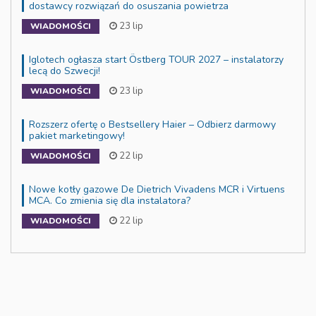
dostawcy rozwiązań do osuszania powietrza
23 lip
WIADOMOŚCI
Iglotech ogłasza start Östberg TOUR 2027 – instalatorzy
lecą do Szwecji!
23 lip
WIADOMOŚCI
Rozszerz ofertę o Bestsellery Haier – Odbierz darmowy
pakiet marketingowy!
22 lip
WIADOMOŚCI
Nowe kotły gazowe De Dietrich Vivadens MCR i Virtuens
MCA. Co zmienia się dla instalatora?
22 lip
WIADOMOŚCI