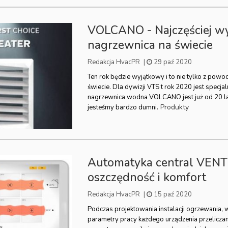
VOLCANO - Najczęściej w
nagrzewnica na świecie
Redakcja HvacPR
|
29 paź 2020
Ten rok będzie wyjątkowy i to nie tylko z powod
świecie. Dla dywizji VTS t rok 2020 jest specjal
nagrzewnica wodna VOLCANO jest już od 20 lat
Produkty
jesteśmy bardzo dumni.
Automatyka central VEN
oszczędność i komfort
Redakcja HvacPR
|
15 paź 2020
Podczas projektowania instalacji ogrzewania, we
parametry pracy każdego urządzenia przelicza