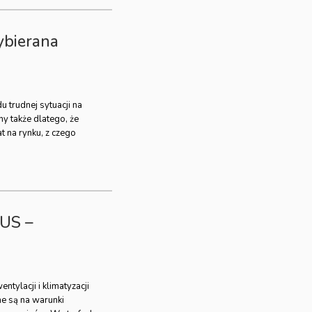
ybierana
u trudnej sytuacji na
ny także dlatego, że
 na rynku, z czego
TUS –
ntylacji i klimatyzacji
ne są na warunki