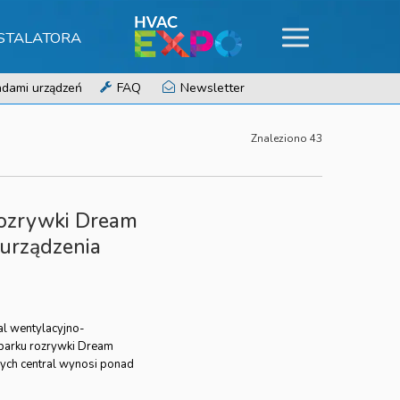
NSTALATORA
dami urządzeń
FAQ
Newsletter
Znaleziono 43
rozrywki Dream
 urządzenia
al wentylacyjno-
 parku rozrywki Dream
nych central wynosi ponad