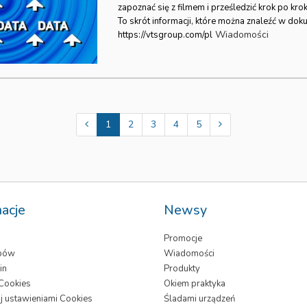
zapoznać się z filmem i prześledzić krok po kro
To skrót informacji, które można znaleźć w doku
Wiadomości
https://vtsgroup.com/pl
1
2
3
4
5
macje
Newsy
Promocje
epów
Wiadomości
in
Produkty
 Cookies
Okiem praktyka
j ustawieniami Cookies
Śladami urządzeń