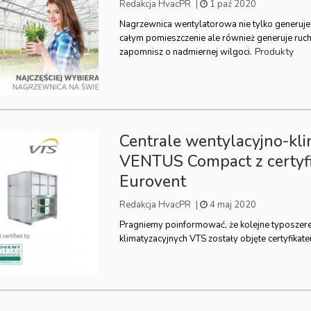
Redakcja HvacPR
|
1 paź 2020
Nagrzewnica wentylatorowa nie tylko generuje
całym pomieszczenie ale również generuje ruch
Produkty
zapomnisz o nadmiernej wilgoci.
Centrale wentylacyjno-kl
VENTUS Compact z certyf
Eurovent
Redakcja HvacPR
|
4 maj 2020
Pragniemy poinformować, że kolejne typoszere
klimatyzacyjnych VTS zostały objęte certyfikat