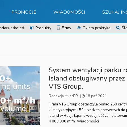
PROMOCJE
WIADOMOŚCI
SZUKAJ I
ndarz szkoleń
Produkty
Firmy
Okiem praktyka
Śla
System wentylacji parku 
Island obsługiwany przez
VTS Group.
Redakcja HvacPR
|
18 paź 2021
Firma VTS Group dostarczyła ponad 250 centr
klimatyzacyjnych i 50 urządzeń grzewczych do
Island w Rosji. Łączna wydajność zainstalowa
Wiadomości
4 000 000 m³/h.