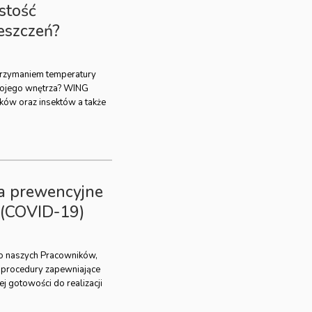
stość
eszczeń?
utrzymaniem temperatury
wojego wnętrza? WING
ków oraz insektów a także
a prewencyjne
 (COVID-19)
o naszych Pracowników,
e procedury zapewniające
j gotowości do realizacji