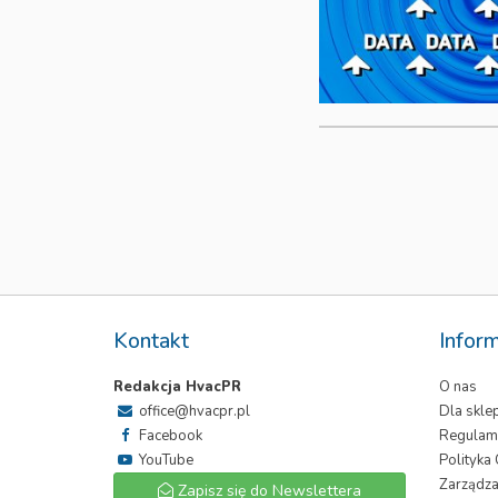
Kontakt
Infor
Redakcja HvacPR
O nas
office@hvacpr.pl
Dla skl
Facebook
Regulam
YouTube
Polityka
Zarządza
Zapisz się do Newslettera