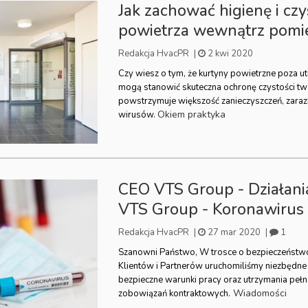
Jak zachować higienę i czy
powietrza wewnątrz pomi
Redakcja HvacPR
|
2 kwi 2020
Czy wiesz o tym, że kurtyny powietrzne poza 
mogą stanowić skuteczna ochronę czystości t
powstrzymuje większość zanieczyszczeń, zaraz
Okiem praktyka
wirusów.
CEO VTS Group - Działani
VTS Group - Koronawirus
Redakcja HvacPR
|
27 mar 2020
|
1
Szanowni Państwo, W trosce o bezpieczeństw
Klientów i Partnerów uruchomiliśmy niezbędn
bezpieczne warunki pracy oraz utrzymania pełne
Wiadomości
zobowiązań kontraktowych.