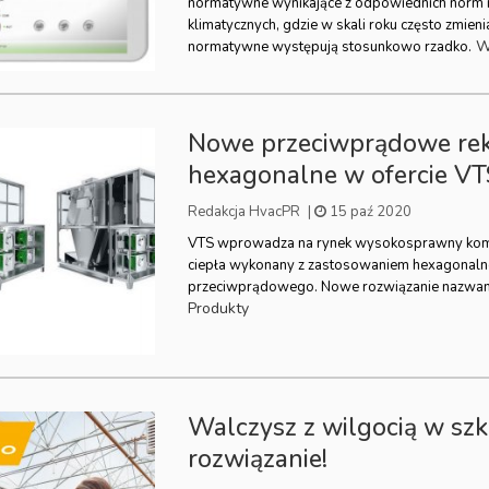
normatywne wynikające z odpowiednich norm i
klimatycznych, gdzie w skali roku często zmieni
W
normatywne występują stosunkowo rzadko.
Nowe przeciwprądowe re
hexagonalne w ofercie VT
Redakcja HvacPR
|
15 paź 2020
VTS wprowadza na rynek wysokosprawny ko
ciepła wykonany z zastosowaniem hexagonal
przeciwprądowego. Nowe rozwiązanie nazwan
Produkty
Walczysz z wilgocią w sz
rozwiązanie!