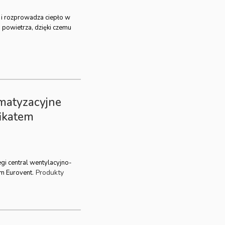
 i rozprowadza ciepło w
 powietrza, dzięki czemu
imatyzacyjne
ikatem
gi central wentylacyjno-
Produkty
em Eurovent.