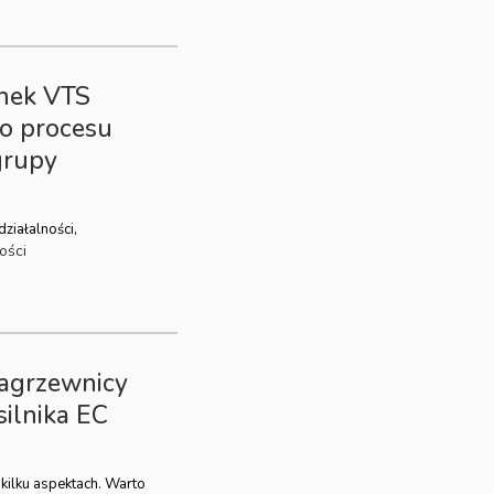
nek VTS
go procesu
grupy
ziałalności,
ości
nagrzewnicy
ilnika EC
 kilku aspektach. Warto