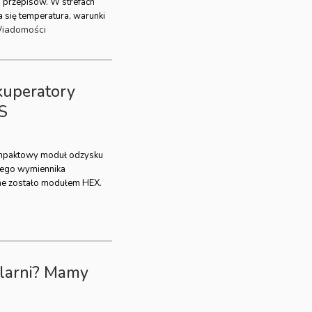
 przepisów. W strefach
a się temperatura, warunki
iadomości
kuperatory
S
mpaktowy moduł odzysku
nego wymiennika
e zostało modułem HEX.
klarni? Mamy