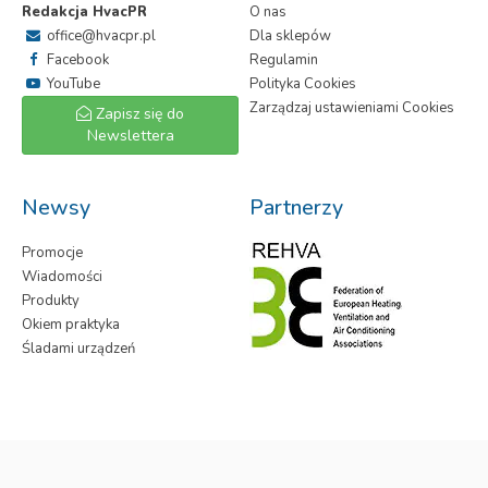
Redakcja HvacPR
O nas
office@hvacpr.pl
Dla sklepów
Facebook
Regulamin
YouTube
Polityka Cookies
Zarządzaj ustawieniami Cookies
Zapisz się do
Newslettera
Newsy
Partnerzy
Promocje
Wiadomości
Produkty
Okiem praktyka
Śladami urządzeń
HvacPR.pl
- Wszelkie prawa zastrzeżone.