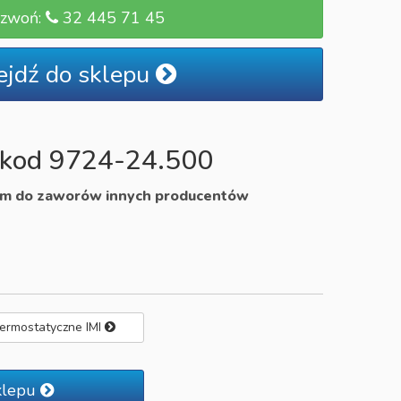
zwoń:
32 445 71 45
ejdź do sklepu
 kod 9724-24.500
em do zaworów innych producentów
termostatyczne IMI
klepu