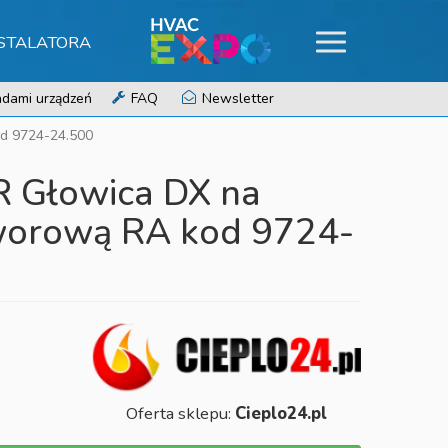
NSTALATORA
dami urządzeń
FAQ
Newsletter
od 9724-24.500
R Głowica DX na
worową RA kod 9724-
Oferta sklepu:
Cieplo24.pl