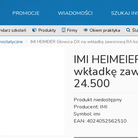
PROMOCJE
WIADOMOŚCI
SZUKAJ I
ndarz szkoleń
Produkty
Firmy
Okiem praktyka
Śla
mostatyczne
IMI HEIMEIER Głowica DX na wkładkę zaworową RA k
IMI HEIMEIE
wkładkę za
24.500
Produkt niedostępny
Producent: IMI
Symbol: imi
EAN: 4024052562510