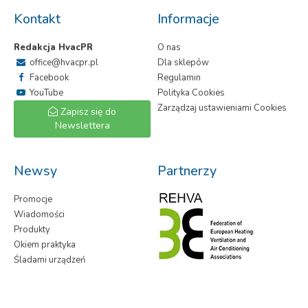
Kontakt
Informacje
Redakcja HvacPR
O nas
office@hvacpr.pl
Dla sklepów
Facebook
Regulamin
YouTube
Polityka Cookies
Zarządzaj ustawieniami Cookies
Zapisz się do
Newslettera
Newsy
Partnerzy
Promocje
Wiadomości
Produkty
Okiem praktyka
Śladami urządzeń