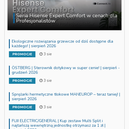
Seria Hisense Expert Comfort w cenach dla
Profesjonalistów
Ekologiczne rozwiązania grzewcze od dziś dostępne dla
każdego! | sierpień 2026
3 sie
PROMOCJE
ÖSTBERG | Sterownik dotykowy w super cenie! | sierpień -
grudzień 2026
3 sie
PROMOCJE
Sprężarki hermetyczne tłokowe MANEUROP – teraz taniej! |
sierpień 2026
3 sie
PROMOCJE
FUJI ELECTRIC/GENERAL | Kup zestaw Multi Split i
najtańszą wewnętrzną jednostkę otrzymasz za 1 zł |