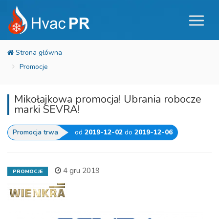
Promocje
Mikołajkowa promocja! Ubrania robocze
marki SEVRA!
Promocja trwa
od
2019-12-02
do
2019-12-06
4 gru 2019
PROMOCJE