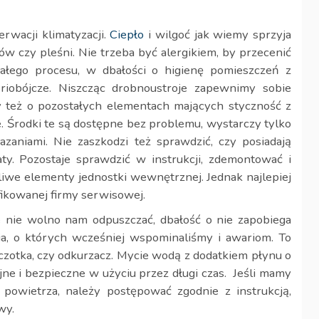
rwacji klimatyzacji.
Ciepło
i wilgoć jak wiemy sprzyja
ów czy pleśni. Nie trzeba być alergikiem, by przecenić
ałego procesu, w dbałości o higienę pomieszczeń z
eriobójcze. Niszcząc drobnoustroje zapewnimy sobie
y też o pozostałych elementach mających styczność z
e. Środki te są dostępne bez problemu, wystarczy tylko
zaniami. Nie zaszkodzi też sprawdzić, czy posiadają
ty. Pozostaje sprawdzić w instrukcji, zdemontować i
liwe elementy jednostki wewnętrznej. Jednak najlepiej
ikowanej firmy serwisowej.
e nie wolno nam odpuszczać, dbałość o nie zapobiega
, o których wcześniej wspominaliśmy i awariom. To
czotka, czy odkurzacz. Mycie wodą z dodatkiem płynu o
jne i bezpieczne w użyciu przez długi czas. Jeśli mamy
powietrza, należy postępować zgodnie z instrukcją,
wy.