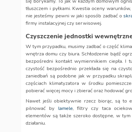
się borykamy. To jak w każdym domowym ognisk
tłuszczem i pyłkami. Kwestia oceny warunków, 
nie jesteśmy pewni w jaki sposób zadbać o
skr
firmy instalacyjnej czy serwisowej.
Czyszczenie jednostki wewnętrzne
W tym przypadku, musimy zadbać o część klimaty
wnętrza domu czy biura. Schłodzenie bądź ogrz
bezpośredni kontakt wymiennikiem ciepła. I tu
czystość bezpośrednio przekłada się na czys
zaniedbań są podobne jak w przypadku skraplac
częściach klimatyzatora w środku pomieszcze
pobierać więcej mocy i zbierać oraz hodować gro
Nawet jeśli obiektywnie rzecz biorąc, są to 
pilnować by
lamele
, filtry czy taca ocieko
elementów są także szeroko dostępne, w tym 
działaniu.