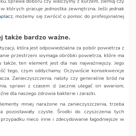
u, sprawa doboru czy walczymy z kurzem, ziemią czy
w których pracuje jednostka zewnętrzna. Jeśli jednak
aplacz
, możemy się zwrócić o pomoc do profesjonalnej
j także bardzo ważne.
zacji, która jest odpowiedzialna za pobór powietrza z
anie przestrzeni wymaga obróbki powietrza, które ma
 także, ten element jest dla nas najważniejszy. Jego
tość tego, czym oddychamy. Oczywiście konsekwencje
za. Zanieczyszczenia, naloty czy generalnie bród na
nia, sprawi z czasem iż zacznie ulegać on awariom,
źne dla naszego zdrowia bakterie i zarazki.
elementy mniej narażone na zanieczyszczenia, trzeba
wa pozostawały czyste. Środki do czyszczenia tych
przypadku nieco inne i zdecydowanie łagodniejsze w