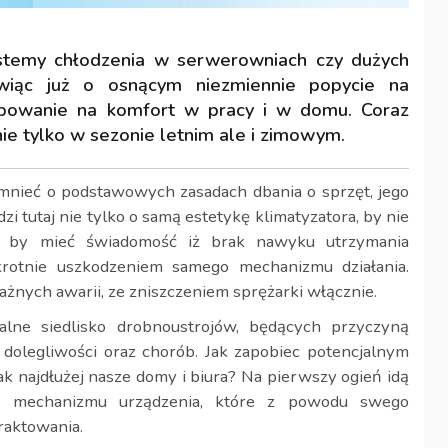
systemy chłodzenia w serwerowniach czy dużych
iąc już o osnącym niezmiennie popycie na
ebowanie na komfort w pracy i w domu. Coraz
nie tylko w sezonie letnim ale i zimowym.
mnieć o podstawowych zasadach dbania o sprzęt, jego
 tutaj nie tylko o samą estetykę klimatyzatora, by nie
e, by mieć świadomość iż brak nawyku utrzymania
okrotnie uszkodzeniem samego mechanizmu działania.
nych awarii, ze zniszczeniem sprężarki włącznie.
alne siedlisko drobnoustrojów, będących przyczyną
 dolegliwości oraz chorób. Jak zapobiec potencjalnym
jak najdłużej nasze domy i biura? Na pierwszy ogień idą
ty mechanizmu urządzenia, które z powodu swego
raktowania.