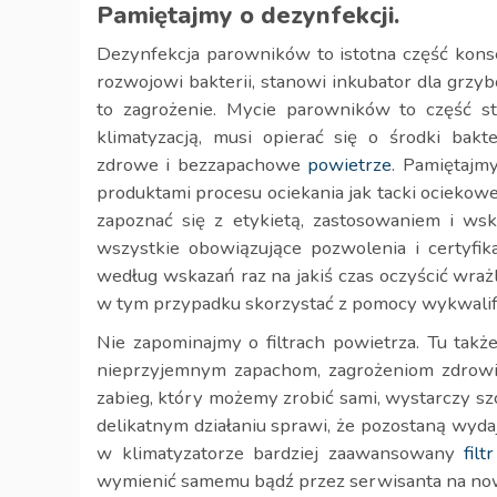
Pamiętajmy o dezynfekcji.
Dezynfekcja parowników to istotna część konse
rozwojowi bakterii, stanowi inkubator dla grzyb
to zagrożenie. Mycie parowników to część st
klimatyzacją, musi opierać się o środki bakt
zdrowe i bezzapachowe
powietrze
. Pamiętajm
produktami procesu ociekania jak tacki ociekow
zapoznać się z etykietą, zastosowaniem i wska
wszystkie obowiązujące pozwolenia i certyfika
według wskazań raz na jakiś czas oczyścić wraż
w tym przypadku skorzystać z pomocy wykwalif
Nie zapominajmy o filtrach powietrza. Tu takż
nieprzyjemnym zapachom, zagrożeniom zdrowia
zabieg, który możemy zrobić sami, wystarczy sz
delikatnym działaniu sprawi, że pozostaną wyda
w klimatyzatorze bardziej zaawansowany
filtr
wymienić samemu bądź przez serwisanta na no