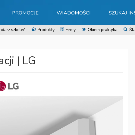
PROMOCJE
WIADOMOŚCI
SZUKAJ I
ndarz szkoleń
Produkty
Firmy
Okiem praktyka
Śla
cji | LG