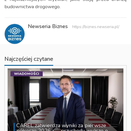
budownictwa drogowego.
Newseria Biznes
https://biznes.newseria.pl/
Najczęściej czytane
WIADOMOŚCI
CAREL zatwierdza wyniki za pierwsze
półrocze 2026 r. – przychody wyższe o