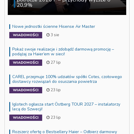
20,9%
Nowe jednostki ścienne Hisense Air Master
3 sie
WIADOMOŚCI
Pokaż swoje realizacje i zdobądź darmową promocję –
podążaj za Haier’em w sieci!
27 lip
WIADOMOŚCI
CAREL przejmuje 100% udziałów spółki Cotes, czołowego
dostawcy rozwiązań do osuszania powietrza
23 lip
WIADOMOŚCI
Iglotech ogłasza start Östberg TOUR 2027 – instalatorzy
lecą do Szwecji!
23 lip
WIADOMOŚCI
Rozszerz ofertę o Bestsellery Haier – Odbierz darmowy