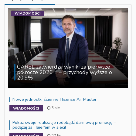
WIADOMOŚCI
CAREL zatwierdza wyniki za pierwsze
półrocze 2026 r. – przychody wyższe o
20,9%
Nowe jednostki ścienne Hisense Air Master
3 sie
WIADOMOŚCI
Pokaż swoje realizacje i zdobądź darmową promocję –
podążaj za Haier’em w sieci!