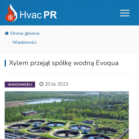
Wiadomości
Xylem przejął spółkę wodną Evoqua
20 lis 2023
WIADOMOŚCI