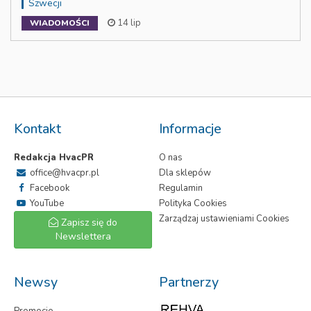
Szwecji
14 lip
WIADOMOŚCI
Kontakt
Informacje
Redakcja HvacPR
O nas
office@hvacpr.pl
Dla sklepów
Facebook
Regulamin
YouTube
Polityka Cookies
Zarządzaj ustawieniami Cookies
Zapisz się do
Newslettera
Newsy
Partnerzy