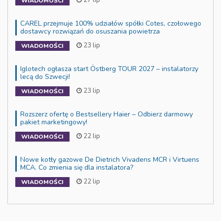
27 lip
WIADOMOŚCI
CAREL przejmuje 100% udziałów spółki Cotes, czołowego
dostawcy rozwiązań do osuszania powietrza
23 lip
WIADOMOŚCI
Iglotech ogłasza start Östberg TOUR 2027 – instalatorzy
lecą do Szwecji!
23 lip
WIADOMOŚCI
Rozszerz ofertę o Bestsellery Haier – Odbierz darmowy
pakiet marketingowy!
22 lip
WIADOMOŚCI
Nowe kotły gazowe De Dietrich Vivadens MCR i Virtuens
MCA. Co zmienia się dla instalatora?
22 lip
WIADOMOŚCI