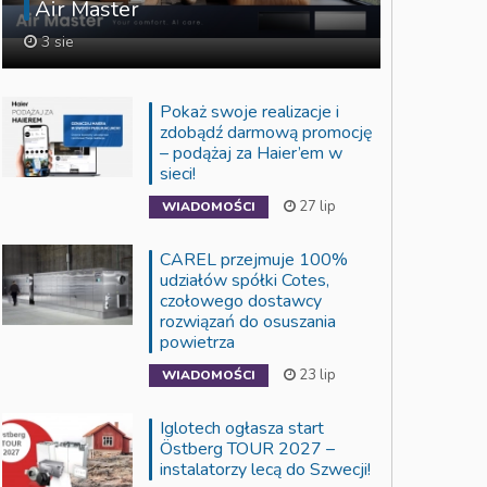
Air Master
3 sie
Pokaż swoje realizacje i
zdobądź darmową promocję
– podążaj za Haier’em w
sieci!
27 lip
WIADOMOŚCI
CAREL przejmuje 100%
udziałów spółki Cotes,
czołowego dostawcy
rozwiązań do osuszania
powietrza
23 lip
WIADOMOŚCI
Iglotech ogłasza start
Östberg TOUR 2027 –
instalatorzy lecą do Szwecji!