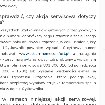
wdraża akcję serwisową dla wymienionych w tej
aczy wody.
prawdzić, czy akcja serwisowa dotyczy
a?
 wszystkich użytkowników gazowych przepływowych
e numeru identyfikacyjnego urządzenia znajdującego
prawym boku obudowy urządzenia, w celu ustalenia, czy
wą. Użytkownik powinien wpisać 10-cyfrowy numer
ernetowej:
www.bosch-homecomfort.pl
a następnie
, którzy mają pytania, uwagi lub problemy z wpisaniem
kt z infolinią serwisową: 801 300 810 (od poniedziałku
 9:00 – 15:00) lub wysłanie wiadomości e-mail na
aniu zgłoszenia urządzenia, które podlega akcji,
na bezpłatnej wymiany czujnika temperatury spalin
nia w domu użytkownika.
w ramach niniejszej akcji serwisowej,
 wskazówek dotyczących bezpiecznego