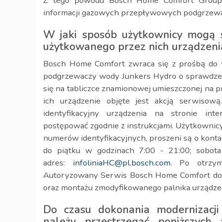
Z tego powodu Bosch Home Comfort Group 
informacji gazowych przepływowych podgrzew
W jaki sposób użytkownicy mogą s
użytkowanego przez nich urządzeni
Bosch Home Comfort zwraca się z prośbą do
podgrzewaczy wody Junkers Hydro o sprawdzeni
się na tabliczce znamionowej umieszczonej na 
ich urządzenie objęte jest akcją serwiso
identyfikacyjny urządzenia na stronie int
postępować zgodnie z instrukcjami. Użytkownicy
numerów identyfikacyjnych, proszeni są o konta
do piątku w godzinach 7:00 - 21:00; sobota
adres:
infoliniaHC@pl.bosch.com
. Po otrzym
Autoryzowany Serwis Bosch Home Comfort doko
oraz montażu zmodyfikowanego palnika urządze
Do czasu dokonania modernizacji 
należy przestrzegać poniższych