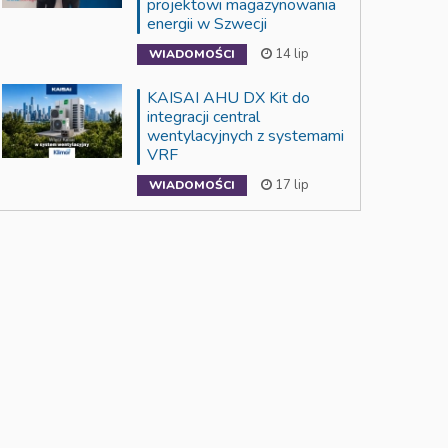
projektowi magazynowania
energii w Szwecji
14 lip
WIADOMOŚCI
KAISAI AHU DX Kit do
integracji central
wentylacyjnych z systemami
VRF
17 lip
WIADOMOŚCI