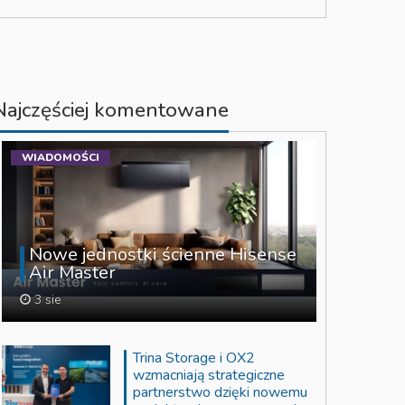
Najczęściej komentowane
WIADOMOŚCI
Nowe jednostki ścienne Hisense
Air Master
3 sie
Trina Storage i OX2
wzmacniają strategiczne
partnerstwo dzięki nowemu