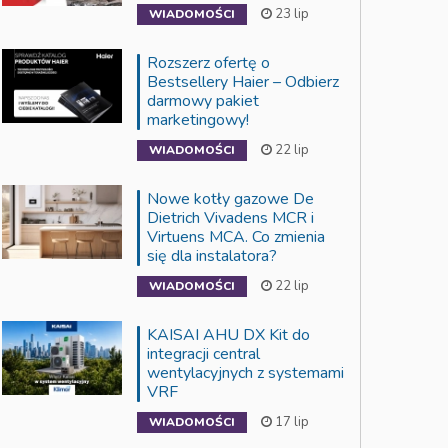
23 lip
WIADOMOŚCI
Rozszerz ofertę o
Bestsellery Haier – Odbierz
darmowy pakiet
marketingowy!
22 lip
WIADOMOŚCI
Nowe kotły gazowe De
Dietrich Vivadens MCR i
Virtuens MCA. Co zmienia
się dla instalatora?
22 lip
WIADOMOŚCI
KAISAI AHU DX Kit do
integracji central
wentylacyjnych z systemami
VRF
17 lip
WIADOMOŚCI