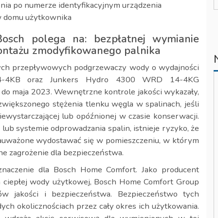
nia po numerze identyfikacyjnym urządzenia
w domu użytkownika
Bosch polega na: bezpłatnej wymianie
montażu zmodyfikowanego palnika
wych przepływowych podgrzewaczy wody o wydajności
4-4KB oraz Junkers Hydro 4300 WRD 14-4KG
do maja 2023. Wewnętrzne kontrole jakości wykazały,
zwiększonego stężenia tlenku węgla w spalinach, jeśli
iewystarczającej lub opóźnionej w czasie konserwacji.
lub systemie odprowadzania spalin, istnieje ryzyko, że
auważone wydostawać się w pomieszczeniu, w którym
zne zagrożenie dla bezpieczeństwa.
naczenie dla Bosch Home Comfort. Jako producent
a ciepłej wody użytkowej, Bosch Home Comfort Group
w jakości i bezpieczeństwa. Bezpieczeństwo tych
h okolicznościach przez cały okres ich użytkowania.