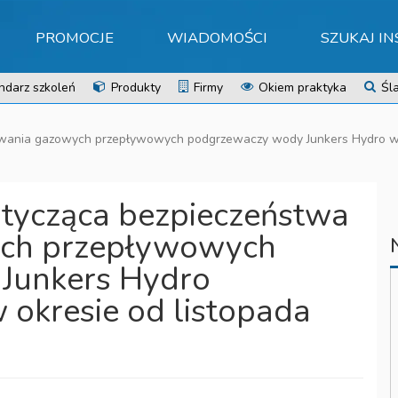
PROMOCJE
WIADOMOŚCI
SZUKAJ I
ndarz szkoleń
Produkty
Firmy
Okiem praktyka
Śla
owania gazowych przepływowych podgrzewaczy wody Junkers Hydro w
tycząca bezpieczeństwa
ych przepływowych
Junkers Hydro
okresie od listopada