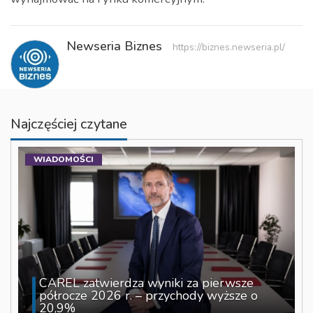
Newseria Biznes
https://biznes.newseria.pl/
Najczęściej czytane
WIADOMOŚCI
CAREL zatwierdza wyniki za pierwsze
półrocze 2026 r. – przychody wyższe o
20,9%