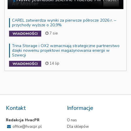
CAREL zatwierdza wyniki za pierwsze półrocze 2026 r. –
przychody wyższe o 20,9%
7 sie
WIADOMOŚCI
Trina Storage i OX2 wzmacniają strategiczne partnerstwo
dzięki nowemu projektowi magazynowania energii w
Szwecji
14 lip
WIADOMOŚCI
Kontakt
Informacje
Redakcja HvacPR
O nas
office@hvacpr.pl
Dla sklepów