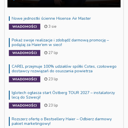
Nowe jednostki ścienne Hisense Air Master
3 sie
WIADOMOŚCI
Pokaż swoje realizacje i zdobądź darmową promocję –
podążaj za Haier’em w sieci!
27 lip
WIADOMOŚCI
CAREL przejmuje 100% udziałów spółki Cotes, czołowego
dostawcy rozwiązań do osuszania powietrza
23 lip
WIADOMOŚCI
Iglotech ogłasza start Östberg TOUR 2027 – instalatorzy
lecą do Szwecji!
23 lip
WIADOMOŚCI
Rozszerz ofertę o Bestsellery Haier – Odbierz darmowy
pakiet marketingowy!