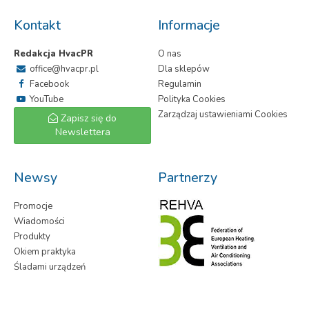
Kontakt
Informacje
Redakcja HvacPR
O nas
office@hvacpr.pl
Dla sklepów
Facebook
Regulamin
YouTube
Polityka Cookies
Zarządzaj ustawieniami Cookies
Zapisz się do
Newslettera
Newsy
Partnerzy
Promocje
Wiadomości
Produkty
Okiem praktyka
Śladami urządzeń