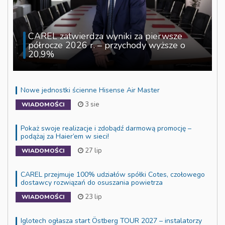
CAREL zatwierdza wyniki za pierwsze
półrocze 2026 r. – przychody wyższe o
20,9%
Nowe jednostki ścienne Hisense Air Master
3 sie
WIADOMOŚCI
Pokaż swoje realizacje i zdobądź darmową promocję –
podążaj za Haier’em w sieci!
27 lip
WIADOMOŚCI
CAREL przejmuje 100% udziałów spółki Cotes, czołowego
dostawcy rozwiązań do osuszania powietrza
23 lip
WIADOMOŚCI
Iglotech ogłasza start Östberg TOUR 2027 – instalatorzy