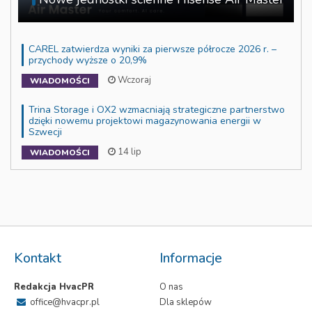
CAREL zatwierdza wyniki za pierwsze półrocze 2026 r. –
przychody wyższe o 20,9%
Wczoraj
WIADOMOŚCI
Trina Storage i OX2 wzmacniają strategiczne partnerstwo
dzięki nowemu projektowi magazynowania energii w
Szwecji
14 lip
WIADOMOŚCI
Kontakt
Informacje
Redakcja HvacPR
O nas
office@hvacpr.pl
Dla sklepów