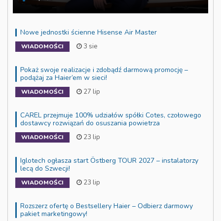
Nowe jednostki ścienne Hisense Air Master
3 sie
WIADOMOŚCI
Pokaż swoje realizacje i zdobądź darmową promocję –
podążaj za Haier’em w sieci!
27 lip
WIADOMOŚCI
CAREL przejmuje 100% udziałów spółki Cotes, czołowego
dostawcy rozwiązań do osuszania powietrza
23 lip
WIADOMOŚCI
Iglotech ogłasza start Östberg TOUR 2027 – instalatorzy
lecą do Szwecji!
23 lip
WIADOMOŚCI
Rozszerz ofertę o Bestsellery Haier – Odbierz darmowy
pakiet marketingowy!