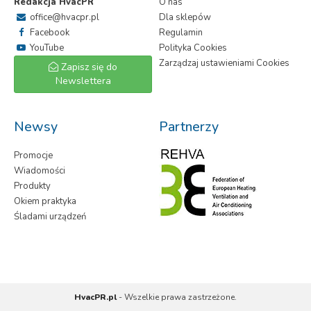
Redakcja HvacPR
O nas
office@hvacpr.pl
Dla sklepów
Facebook
Regulamin
YouTube
Polityka Cookies
Zarządzaj ustawieniami Cookies
Zapisz się do
Newslettera
Newsy
Partnerzy
Promocje
Wiadomości
Produkty
Okiem praktyka
Śladami urządzeń
HvacPR.pl
- Wszelkie prawa zastrzeżone.