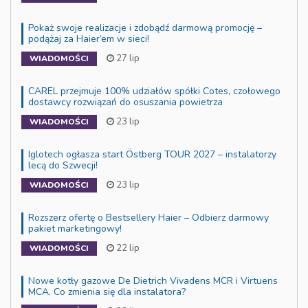
Pokaż swoje realizacje i zdobądź darmową promocję –
podążaj za Haier’em w sieci!
27 lip
WIADOMOŚCI
CAREL przejmuje 100% udziałów spółki Cotes, czołowego
dostawcy rozwiązań do osuszania powietrza
23 lip
WIADOMOŚCI
Iglotech ogłasza start Östberg TOUR 2027 – instalatorzy
lecą do Szwecji!
23 lip
WIADOMOŚCI
Rozszerz ofertę o Bestsellery Haier – Odbierz darmowy
pakiet marketingowy!
22 lip
WIADOMOŚCI
Nowe kotły gazowe De Dietrich Vivadens MCR i Virtuens
MCA. Co zmienia się dla instalatora?