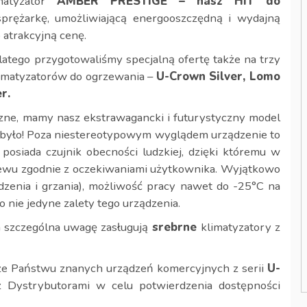
matyzator
AMBER PRESTIGE – nasz HIT do
ężarkę, umożliwiającą energooszczędną i wydajną
 atrakcyjną cenę.
latego przygotowaliśmy specjalną ofertę także na trzy
limatyzatorów do ogrzewania –
U-Crown Silver, Lomo
r.
iczne, mamy nasz ekstrawagancki i futurystyczny model
ie było! Poza niestereotypowym wyglądem urządzenie to
posiada czujnik obecności ludzkiej, dzięki któremu w
ewu zgodnie z oczekiwaniami użytkownika. Wyjątkowo
zenia i grzania), możliwość pracy nawet do -25°C na
o nie jedyne zalety tego urządzenia.
 szczególna uwagę zasługują
srebrne
klimatyzatory z
rze Państwu znanych urządzeń komercyjnych z serii
U-
 Dystrybutorami w celu potwierdzenia dostępności