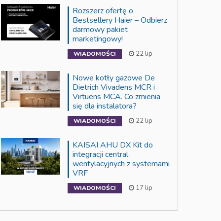
Rozszerz ofertę o
Bestsellery Haier – Odbierz
darmowy pakiet
marketingowy!
22 lip
WIADOMOŚCI
Nowe kotły gazowe De
Dietrich Vivadens MCR i
Virtuens MCA. Co zmienia
się dla instalatora?
22 lip
WIADOMOŚCI
KAISAI AHU DX Kit do
integracji central
wentylacyjnych z systemami
VRF
17 lip
WIADOMOŚCI