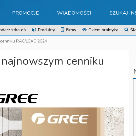
PROMOCJE
WIADOMOŚCI
SZUKAJ I
ndarz szkoleń
Produkty
Firmy
Okiem praktyka
Śla
 cenniku RAC/LCAC 2024
 najnowszym cenniku