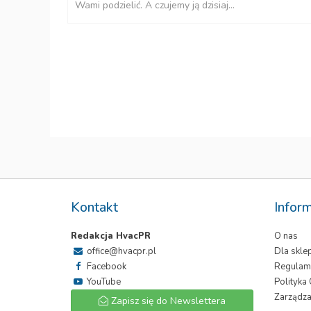
Wami podzielić. A czujemy ją dzisiaj...
etyki i
Kontakt
Infor
Redakcja HvacPR
O nas
office@hvacpr.pl
Dla skl
Facebook
Regulam
YouTube
Polityka
Zarządza
Zapisz się do Newslettera