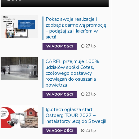
Pokaż swoje realizacje i
zdobądź darmową promocję
– podążaj za Haier’em w
sieci!
27 lip
WIADOMOŚCI
CAREL przejmuje 100%
udziałów spółki Cotes,
czołowego dostawcy
rozwiązań do osuszania
powietrza
23 lip
WIADOMOŚCI
Iglotech ogłasza start
Östberg TOUR 2027 –
instalatorzy lecą do Szwecji!
23 lip
WIADOMOŚCI