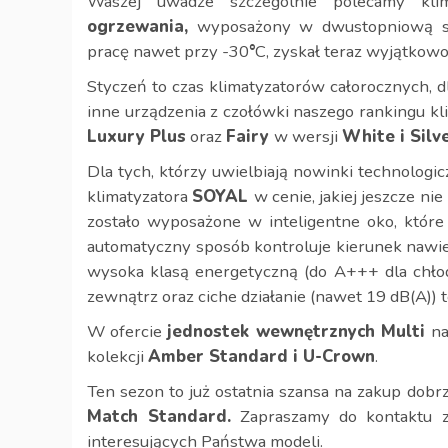
Waszej uwadze szczególnie polecamy kli
ogrzewania,
wyposażony w dwustopniową spr
pracę nawet przy -30
°
C, zyskał teraz wyjątkowo
Styczeń to czas klimatyzatorów całorocznych, d
inne urządzenia z czołówki naszego rankingu k
Luxury Plus
oraz
Fairy
w wersji
White i Silve
Dla tych, którzy uwielbiają nowinki technolog
klimatyzatora
SOYAL
w cenie, jakiej jeszcze n
zostało wyposażone w inteligentne oko, które 
automatyczny sposób kontroluje kierunek nawi
wysoka klasą energetyczną (do A+++ dla chłod
zewnątrz oraz ciche działanie (nawet 19 dB(A)) t
W ofercie
jednostek wewnętrznych Multi
na
kolekcji
Amber Standard i U-Crown
.
Ten sezon to już ostatnia szansa na zakup dob
Match Standard.
Zapraszamy do kontaktu z
interesujących Państwa modeli.