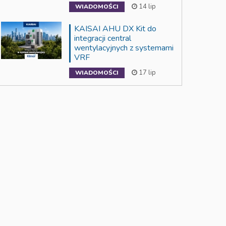
14 lip
WIADOMOŚCI
KAISAI AHU DX Kit do
integracji central
wentylacyjnych z systemami
VRF
17 lip
WIADOMOŚCI