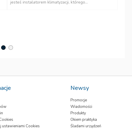
jesteś instalatorem klimatyzacji, którego...
P
Wi
Mi
macje
Newsy
Promocje
epów
Wiadomości
in
Produkty
 Cookies
Okiem praktyka
j ustawieniami Cookies
Śladami urządzeń