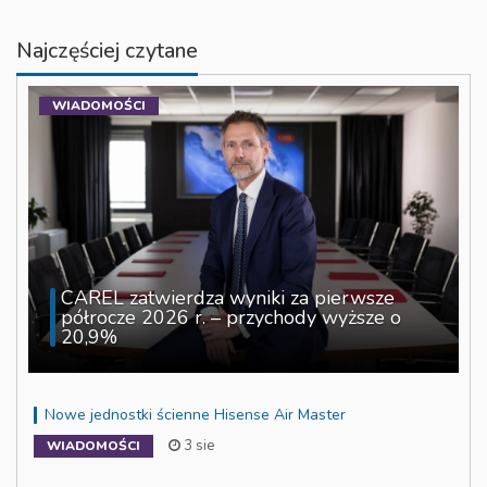
Najczęściej czytane
WIADOMOŚCI
CAREL zatwierdza wyniki za pierwsze
półrocze 2026 r. – przychody wyższe o
20,9%
Nowe jednostki ścienne Hisense Air Master
3 sie
WIADOMOŚCI