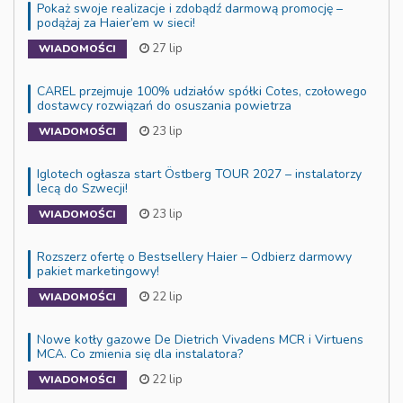
Pokaż swoje realizacje i zdobądź darmową promocję –
podążaj za Haier’em w sieci!
27 lip
WIADOMOŚCI
CAREL przejmuje 100% udziałów spółki Cotes, czołowego
dostawcy rozwiązań do osuszania powietrza
23 lip
WIADOMOŚCI
Iglotech ogłasza start Östberg TOUR 2027 – instalatorzy
lecą do Szwecji!
23 lip
WIADOMOŚCI
Rozszerz ofertę o Bestsellery Haier – Odbierz darmowy
pakiet marketingowy!
22 lip
WIADOMOŚCI
Nowe kotły gazowe De Dietrich Vivadens MCR i Virtuens
MCA. Co zmienia się dla instalatora?
22 lip
WIADOMOŚCI