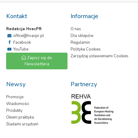
Kontakt
Informacje
Redakcja HvacPR
O nas
office@hvacpr.pl
Dla sklepów
Facebook
Regulamin
YouTube
Polityka Cookies
Zarządzaj ustawieniami Cookies
Zapisz się do
Newslettera
Newsy
Partnerzy
Promocje
Wiadomości
Produkty
Okiem praktyka
Śladami urządzeń