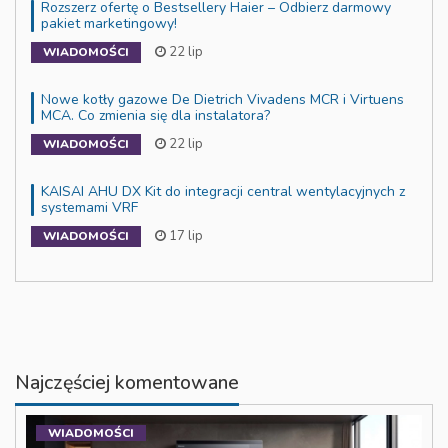
Rozszerz ofertę o Bestsellery Haier – Odbierz darmowy
pakiet marketingowy!
22 lip
WIADOMOŚCI
Nowe kotły gazowe De Dietrich Vivadens MCR i Virtuens
MCA. Co zmienia się dla instalatora?
22 lip
WIADOMOŚCI
KAISAI AHU DX Kit do integracji central wentylacyjnych z
systemami VRF
17 lip
WIADOMOŚCI
Najczęściej komentowane
WIADOMOŚCI