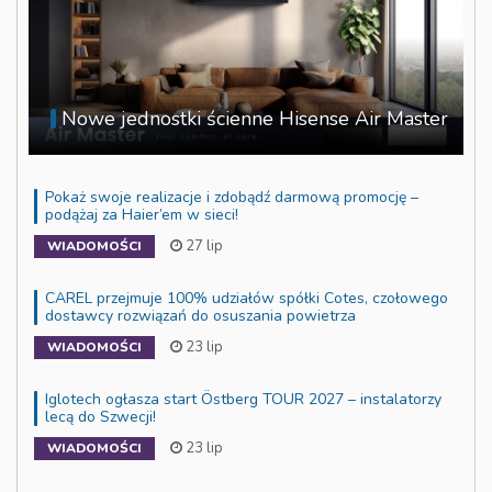
Nowe jednostki ścienne Hisense Air Master
Pokaż swoje realizacje i zdobądź darmową promocję –
podążaj za Haier’em w sieci!
27 lip
WIADOMOŚCI
CAREL przejmuje 100% udziałów spółki Cotes, czołowego
dostawcy rozwiązań do osuszania powietrza
23 lip
WIADOMOŚCI
Iglotech ogłasza start Östberg TOUR 2027 – instalatorzy
lecą do Szwecji!
23 lip
WIADOMOŚCI