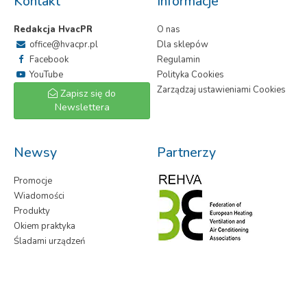
Kontakt
Informacje
Redakcja HvacPR
O nas
office@hvacpr.pl
Dla sklepów
Facebook
Regulamin
YouTube
Polityka Cookies
Zarządzaj ustawieniami Cookies
Zapisz się do
Newslettera
Newsy
Partnerzy
Promocje
Wiadomości
Produkty
Okiem praktyka
Śladami urządzeń