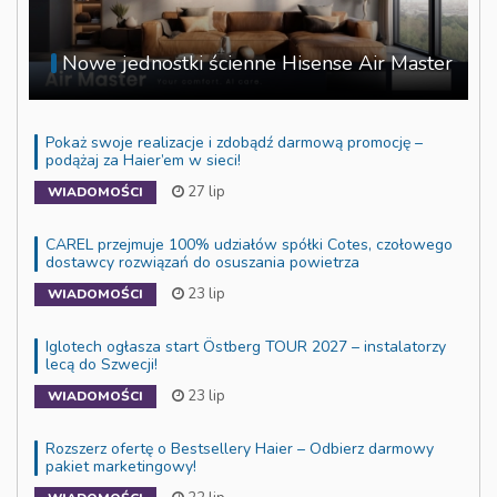
Nowe jednostki ścienne Hisense Air Master
Pokaż swoje realizacje i zdobądź darmową promocję –
podążaj za Haier’em w sieci!
27 lip
WIADOMOŚCI
CAREL przejmuje 100% udziałów spółki Cotes, czołowego
dostawcy rozwiązań do osuszania powietrza
23 lip
WIADOMOŚCI
Iglotech ogłasza start Östberg TOUR 2027 – instalatorzy
lecą do Szwecji!
23 lip
WIADOMOŚCI
Rozszerz ofertę o Bestsellery Haier – Odbierz darmowy
pakiet marketingowy!