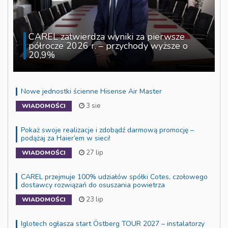
CAREL zatwierdza wyniki za pierwsze
półrocze 2026 r. – przychody wyższe o
20,9%
Nowe jednostki ścienne Hisense Air Master
3 sie
WIADOMOŚCI
Pokaż swoje realizacje i zdobądź darmową promocję –
podążaj za Haier’em w sieci!
27 lip
WIADOMOŚCI
CAREL przejmuje 100% udziałów spółki Cotes, czołowego
dostawcy rozwiązań do osuszania powietrza
23 lip
WIADOMOŚCI
Iglotech ogłasza start Östberg TOUR 2027 – instalatorzy