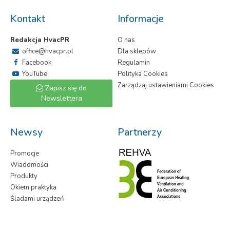
Kontakt
Informacje
Redakcja HvacPR
O nas
office@hvacpr.pl
Dla sklepów
Facebook
Regulamin
YouTube
Polityka Cookies
Zarządzaj ustawieniami Cookies
Zapisz się do
Newslettera
Newsy
Partnerzy
Promocje
Wiadomości
Produkty
Okiem praktyka
Śladami urządzeń