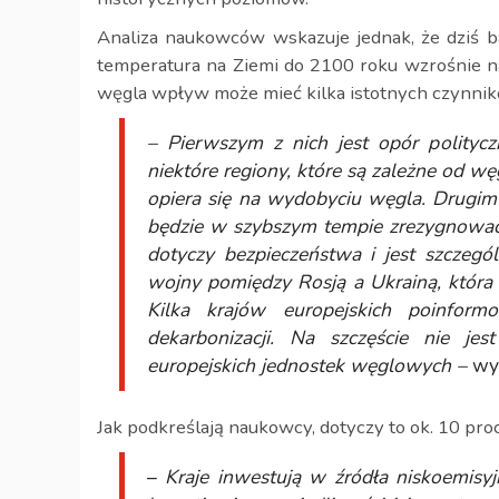
Analiza naukowców wskazuje jednak, że dziś ba
temperatura na Ziemi do 2100 roku wzrośnie na
węgla wpływ może mieć kilka istotnych czynnik
– Pierwszym z nich jest opór polit
niektóre regiony, które są zależne od wę
opiera się na wydobyciu węgla. Drugim 
będzie w szybszym tempie zrezygnować 
dotyczy bezpieczeństwa i jest szczeg
wojny pomiędzy Rosją a Ukrainą, która
Kilka krajów europejskich poinfor
dekarbonizacji. Na szczęście nie je
europejskich jednostek węglowych –
wym
Jak podkreślają naukowcy, dotyczy to ok. 10 pro
–
Kraje inwestują w źródła niskoemisyj