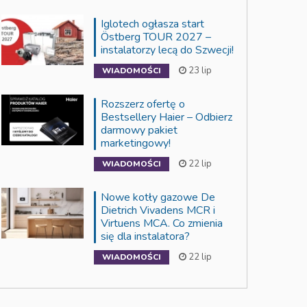
Iglotech ogłasza start
Östberg TOUR 2027 –
instalatorzy lecą do Szwecji!
23 lip
WIADOMOŚCI
Rozszerz ofertę o
Bestsellery Haier – Odbierz
darmowy pakiet
marketingowy!
22 lip
WIADOMOŚCI
Nowe kotły gazowe De
Dietrich Vivadens MCR i
Virtuens MCA. Co zmienia
się dla instalatora?
22 lip
WIADOMOŚCI