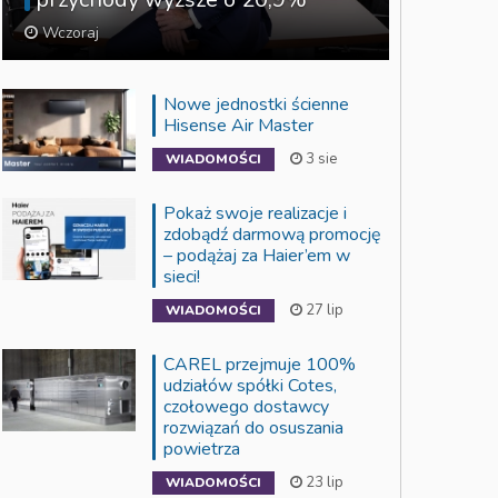
Wczoraj
Nowe jednostki ścienne
Hisense Air Master
3 sie
WIADOMOŚCI
Pokaż swoje realizacje i
zdobądź darmową promocję
– podążaj za Haier’em w
sieci!
27 lip
WIADOMOŚCI
CAREL przejmuje 100%
udziałów spółki Cotes,
czołowego dostawcy
rozwiązań do osuszania
powietrza
23 lip
WIADOMOŚCI