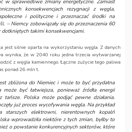
ać w sprawiedliwe zmiany energetyczne. Zamiast
hnicznych konsekwencjach rezygnacji z węgla,
połeczne i polityczne i przeznaczać środki na
ll.
– Niemcy zobowiązały się do przeznaczenia 60
 dotkniętych takimi konsekwencjami.
a jest silnie oparta na wykorzystaniu węgla. Z danych
a wynika, że w 2040 roku jedna trzecia wytwarzanej
hodzić z węgla kamiennego. Łączne zużycie tego paliwa
s ponad 26 mln t.
st zbliżona do Niemiec i może to być przydatna
a może być łatwiejsza, ponieważ źródła energii
az tańsze. Polska może podjąć pewne działania.
poczęły już proces wycofywania węgla. Na przykład
 starszych elektrowni, nierentownych kopalń
ska wprowadziła niektóre z tych zmian, byłby to
nież o powstanie konkurencyjnych sektorów, które