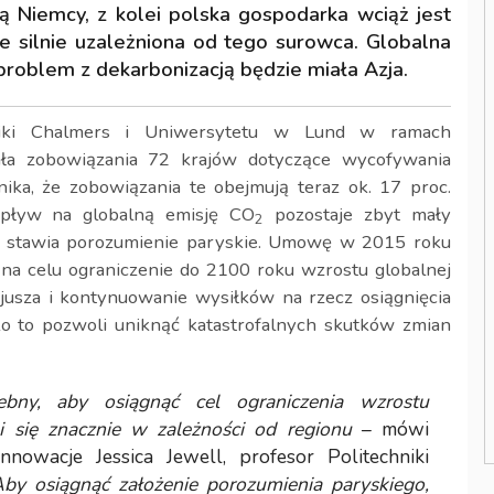
 Niemcy, z kolei polska gospodarka wciąż jest
e silnie uzależniona od tego surowca. Globalna
problem z dekarbonizacją będzie miała Azja.
niki Chalmers i Uniwersytetu w Lund w ramach
wała zobowiązania 72 krajów dotyczące wycofywania
ka, że zobowiązania te obejmują teraz ok. 17 proc.
wpływ na globalną emisję CO
pozostaje zbyt mały
2
i stawia porozumienie paryskie. Umowę w 2015 roku
 na celu ograniczenie do 2100 roku wzrostu globalnej
jusza i kontynuowanie wysiłków na rzecz osiągnięcia
o to pozwoli uniknąć katastrofalnych skutków zmian
bny, aby osiągnąć cel ograniczenia wzrostu
i się znacznie w zależności od regionu
– mówi
nowacje Jessica Jewell, profesor Politechniki
by osiągnąć założenie porozumienia paryskiego,