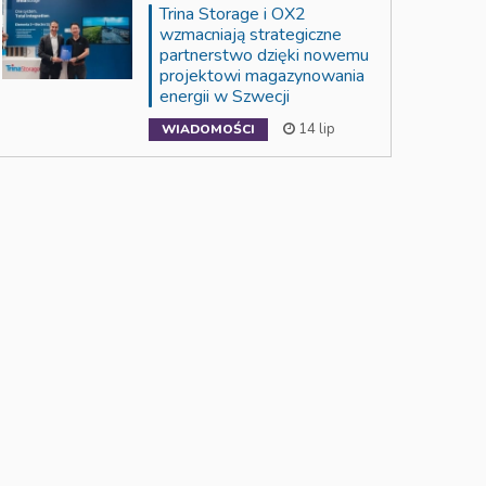
Trina Storage i OX2
wzmacniają strategiczne
partnerstwo dzięki nowemu
projektowi magazynowania
energii w Szwecji
14 lip
WIADOMOŚCI