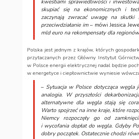
kwestiami sprawiedliwości i inwestow
skupiać się na ekonomicznych i tec
zaczynają zwracać uwagę na skutki s
przeciwdziałanie im
– mówi Jessica Jewe
mld euro na rekompensaty dla regionów
Polska jest jednym z krajów, których gospodark
przytaczanych przez Główny Instytut Górnictw
w Polsce energii elektrycznej nadal będzie poc
w energetyce i ciepłownictwie wyniesie wówcza
–
Sytuacja w Polsce dotycząca węgla je
analogia. W przyszłości dekarbonizacj
alternatywne dla węgla stają się cor
Warto spojrzeć na inne kraje, które roz
Niemcy rozpoczęły go od zamknięcia
i wycofania dopłat do węgla. Gdyby Pol
dobry początek. Ostatecznie chodzi rów