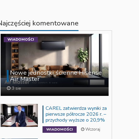
Najczęściej komentowane
WIADOMOŚCI
Nowe jednostki ścienne Hisense
Air Master
3 sie
CAREL zatwierdza wyniki za
pierwsze półrocze 2026 r. –
przychody wyższe o 20,9%
Wczoraj
WIADOMOŚCI