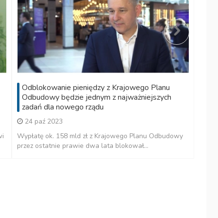
Odblokowanie pieniędzy z Krajowego Planu
Odbudowy będzie jednym z najważniejszych
zadań dla nowego rządu
24 paź 2023
wi
Wypłatę ok. 158 mld zł z Krajowego Planu Odbudowy
przez ostatnie prawie dwa lata blokował...
M
g
– 
go