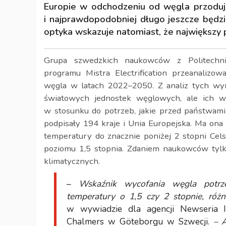
Europie w odchodzeniu od węgla przodują
i najprawdopodobniej długo jeszcze będzi
optyka wskazuje natomiast, że największy 
Grupa szwedzkich naukowców z Politech
programu Mistra Electrification przeanalizo
węgla w latach 2022–2050. Z analiz tych wyni
światowych jednostek węglowych, ale ich 
w stosunku do potrzeb, jakie przed państwam
podpisały 194 kraje i Unia Europejska. Ma ona
temperatury do znacznie poniżej 2 stopni Cels
poziomu 1,5 stopnia. Zdaniem naukowców tylk
klimatycznych.
–
Wskaźnik wycofania węgla potrze
temperatury o 1,5 czy 2 stopnie, różn
w wywiadzie dla agencji Newseria In
Chalmers w Göteborgu w Szwecji.
– A