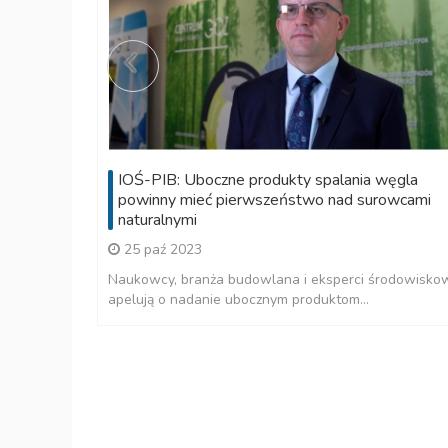
IOŚ-PIB: Uboczne produkty spalania węgla
powinny mieć pierwszeństwo nad surowcami
naturalnymi
25 paź 2023
Naukowcy, branża budowlana i eksperci środowisko
apelują o nadanie ubocznym produktom...
tyka
ne