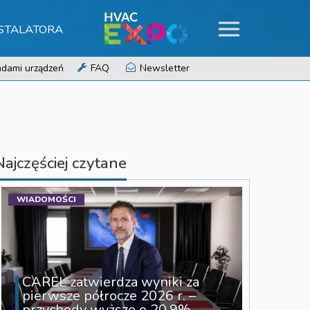
NSTALATORA
dami urządzeń
FAQ
Newsletter
Najczęściej czytane
WIADOMOŚCI
CAREL zatwierdza wyniki za
pierwsze półrocze 2026 r. –
przychody wyższe o 20,9%