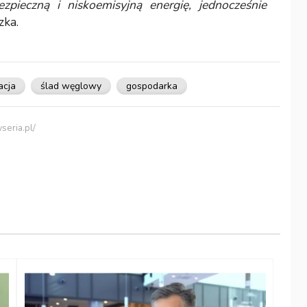
zpieczną i niskoemisyjną energię, jednocześnie
zka.
acja
ślad węglowy
gospodarka
seria.pl/