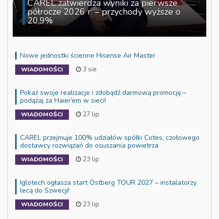
CAREL zatwierdza wyniki za pierwsze
półrocze 2026 r. – przychody wyższe o
20,9%
Nowe jednostki ścienne Hisense Air Master
3 sie
WIADOMOŚCI
Pokaż swoje realizacje i zdobądź darmową promocję –
podążaj za Haier’em w sieci!
27 lip
WIADOMOŚCI
CAREL przejmuje 100% udziałów spółki Cotes, czołowego
dostawcy rozwiązań do osuszania powietrza
23 lip
WIADOMOŚCI
Iglotech ogłasza start Östberg TOUR 2027 – instalatorzy
lecą do Szwecji!
23 lip
WIADOMOŚCI