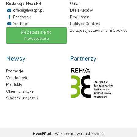
Redakcja HvacPR
O nas
office@hvacpr.pl
Dla sklepów
Facebook
Regulamin
YouTube
Polityka Cookies
Zarządzaj ustawieniami Cookies
Zapisz się do
Newslettera
Newsy
Partnerzy
Promocje
Wiadomości
Produkty
Okiem praktyka
Śladami urządzeń
HvacPR.pl
- Wszelkie prawa zastrzeżone.