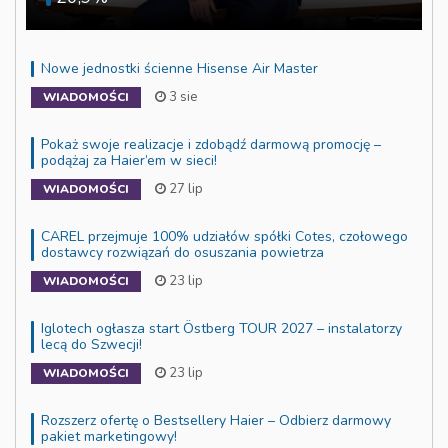
Nowe jednostki ścienne Hisense Air Master
3 sie
WIADOMOŚCI
Pokaż swoje realizacje i zdobądź darmową promocję –
podążaj za Haier’em w sieci!
27 lip
WIADOMOŚCI
CAREL przejmuje 100% udziałów spółki Cotes, czołowego
dostawcy rozwiązań do osuszania powietrza
23 lip
WIADOMOŚCI
Iglotech ogłasza start Östberg TOUR 2027 – instalatorzy
lecą do Szwecji!
23 lip
WIADOMOŚCI
Rozszerz ofertę o Bestsellery Haier – Odbierz darmowy
pakiet marketingowy!