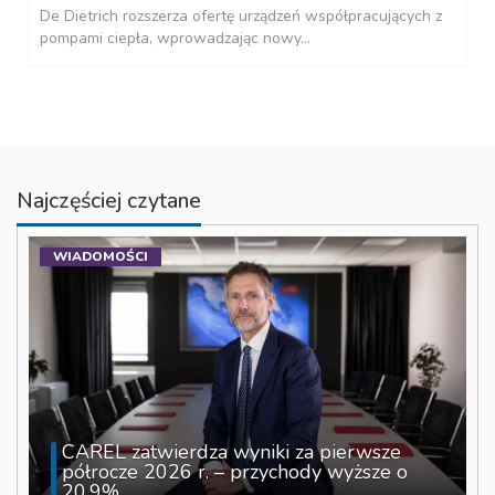
De Dietrich rozszerza ofertę urządzeń współpracujących z
pompami ciepła, wprowadzając nowy...
Najczęściej czytane
WIADOMOŚCI
CAREL zatwierdza wyniki za pierwsze
półrocze 2026 r. – przychody wyższe o
20,9%