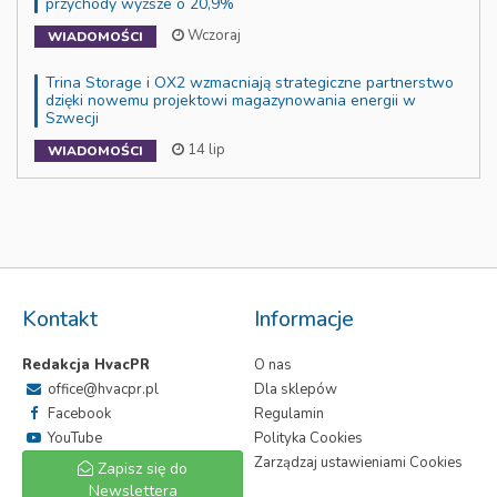
przychody wyższe o 20,9%
Wczoraj
WIADOMOŚCI
Trina Storage i OX2 wzmacniają strategiczne partnerstwo
dzięki nowemu projektowi magazynowania energii w
Szwecji
14 lip
WIADOMOŚCI
Kontakt
Informacje
Redakcja HvacPR
O nas
office@hvacpr.pl
Dla sklepów
Facebook
Regulamin
YouTube
Polityka Cookies
Zarządzaj ustawieniami Cookies
Zapisz się do
Newslettera