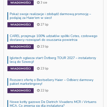
3 sie
WIADOMOŚCI
Pokaż swoje realizacje i zdobądź darmową promocję –
podążaj za Haier’em w sieci!
27 lip
WIADOMOŚCI
CAREL przejmuje 100% udziałów spółki Cotes, czołowego
dostawcy rozwiązań do osuszania powietrza
23 lip
WIADOMOŚCI
Iglotech ogłasza start Östberg TOUR 2027 – instalatorzy
lecą do Szwecji!
23 lip
WIADOMOŚCI
Rozszerz ofertę o Bestsellery Haier – Odbierz darmowy
pakiet marketingowy!
22 lip
WIADOMOŚCI
Nowe kotły gazowe De Dietrich Vivadens MCR i Virtuens
MCA. Co zmienia się dla instalatora?