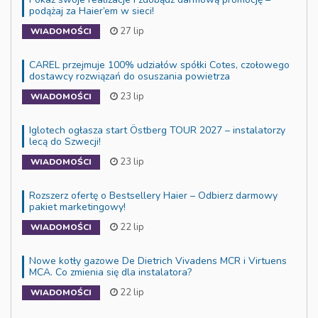
podążaj za Haier’em w sieci!
27 lip
WIADOMOŚCI
CAREL przejmuje 100% udziałów spółki Cotes, czołowego
dostawcy rozwiązań do osuszania powietrza
23 lip
WIADOMOŚCI
Iglotech ogłasza start Östberg TOUR 2027 – instalatorzy
lecą do Szwecji!
23 lip
WIADOMOŚCI
Rozszerz ofertę o Bestsellery Haier – Odbierz darmowy
pakiet marketingowy!
22 lip
WIADOMOŚCI
Nowe kotły gazowe De Dietrich Vivadens MCR i Virtuens
MCA. Co zmienia się dla instalatora?
22 lip
WIADOMOŚCI