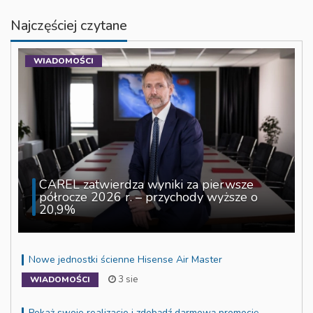
Najczęściej czytane
WIADOMOŚCI
CAREL zatwierdza wyniki za pierwsze
półrocze 2026 r. – przychody wyższe o
20,9%
Nowe jednostki ścienne Hisense Air Master
3 sie
WIADOMOŚCI
Pokaż swoje realizacje i zdobądź darmową promocję –