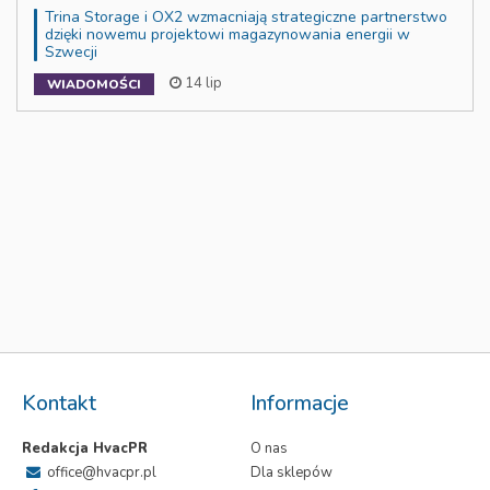
Trina Storage i OX2 wzmacniają strategiczne partnerstwo
dzięki nowemu projektowi magazynowania energii w
Szwecji
14 lip
WIADOMOŚCI
Kontakt
Informacje
Redakcja HvacPR
O nas
office@hvacpr.pl
Dla sklepów