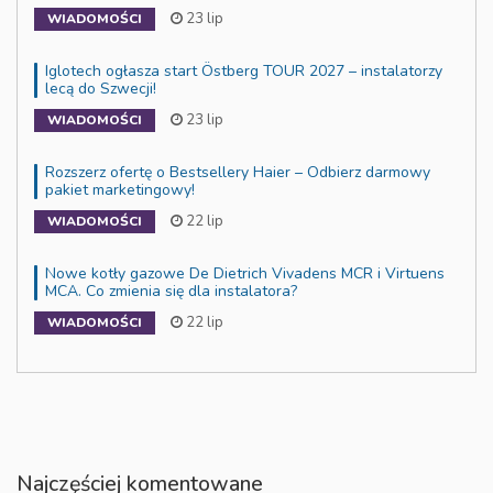
23 lip
WIADOMOŚCI
Iglotech ogłasza start Östberg TOUR 2027 – instalatorzy
lecą do Szwecji!
23 lip
WIADOMOŚCI
Rozszerz ofertę o Bestsellery Haier – Odbierz darmowy
pakiet marketingowy!
22 lip
WIADOMOŚCI
Nowe kotły gazowe De Dietrich Vivadens MCR i Virtuens
MCA. Co zmienia się dla instalatora?
22 lip
WIADOMOŚCI
Najczęściej komentowane