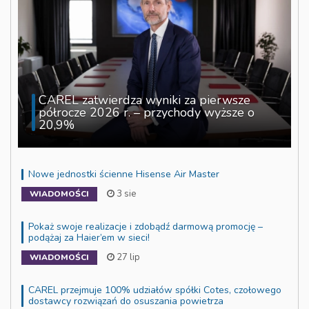
CAREL zatwierdza wyniki za pierwsze
półrocze 2026 r. – przychody wyższe o
20,9%
Nowe jednostki ścienne Hisense Air Master
3 sie
WIADOMOŚCI
Pokaż swoje realizacje i zdobądź darmową promocję –
podążaj za Haier’em w sieci!
27 lip
WIADOMOŚCI
CAREL przejmuje 100% udziałów spółki Cotes, czołowego
dostawcy rozwiązań do osuszania powietrza