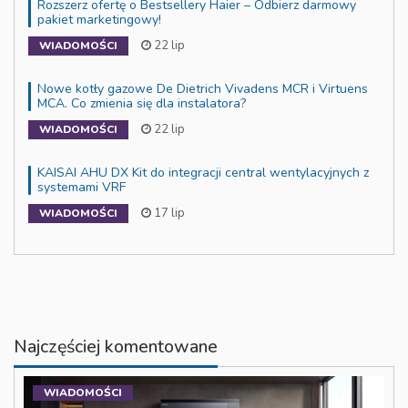
Rozszerz ofertę o Bestsellery Haier – Odbierz darmowy
pakiet marketingowy!
22 lip
WIADOMOŚCI
Nowe kotły gazowe De Dietrich Vivadens MCR i Virtuens
MCA. Co zmienia się dla instalatora?
22 lip
WIADOMOŚCI
KAISAI AHU DX Kit do integracji central wentylacyjnych z
systemami VRF
17 lip
WIADOMOŚCI
Najczęściej komentowane
WIADOMOŚCI