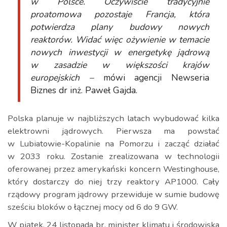
w Polsce. Oczywiście tradycyjnie
proatomowa pozostaje Francja, która
potwierdza plany budowy nowych
reaktorów. Widać więc ożywienie w temacie
nowych inwestycji w energetykę jądrową
w zasadzie w większości krajów
europejskich –
mówi agencji Newseria
Biznes dr inż. Paweł Gajda.
Polska planuje w najbliższych latach wybudować kilka
elektrowni jądrowych. Pierwsza ma powstać
w Lubiatowie-Kopalinie na Pomorzu i zacząć działać
w 2033 roku. Zostanie zrealizowana w technologii
oferowanej przez amerykański koncern Westinghouse,
który dostarczy do niej trzy reaktory AP1000. Cały
rządowy program jądrowy przewiduje w sumie budowę
sześciu bloków o łącznej mocy od 6 do 9 GW.
W piątek, 24 listopada br. minister klimatu i środowiska