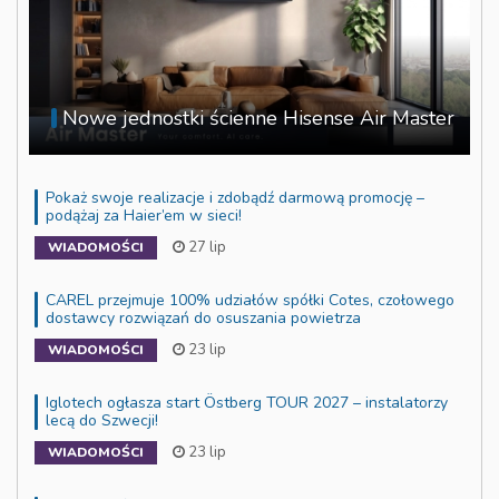
Nowe jednostki ścienne Hisense Air Master
Pokaż swoje realizacje i zdobądź darmową promocję –
podążaj za Haier’em w sieci!
27 lip
WIADOMOŚCI
CAREL przejmuje 100% udziałów spółki Cotes, czołowego
dostawcy rozwiązań do osuszania powietrza
23 lip
WIADOMOŚCI
Iglotech ogłasza start Östberg TOUR 2027 – instalatorzy
lecą do Szwecji!
23 lip
WIADOMOŚCI