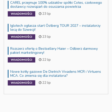
CAREL przejmuje 100% udziałów spółki Cotes, czołowego
dostawcy rozwiązań do osuszania powietrza
23 lip
WIADOMOŚCI
Iglotech ogłasza start Östberg TOUR 2027 – instalatorzy
lecą do Szwecji!
23 lip
WIADOMOŚCI
Rozszerz ofertę o Bestsellery Haier – Odbierz darmowy
pakiet marketingowy!
22 lip
WIADOMOŚCI
Nowe kotły gazowe De Dietrich Vivadens MCR i Virtuens
MCA. Co zmienia się dla instalatora?
22 lip
WIADOMOŚCI