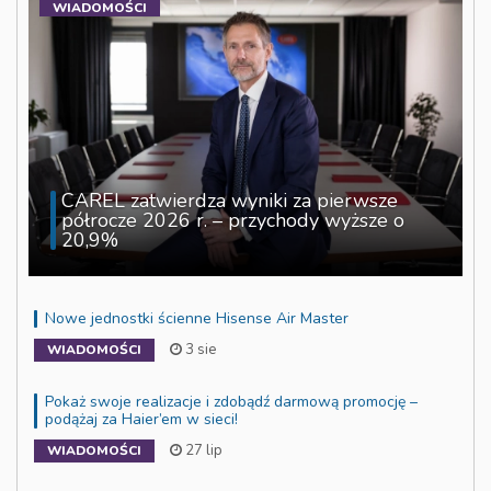
WIADOMOŚCI
CAREL zatwierdza wyniki za pierwsze
półrocze 2026 r. – przychody wyższe o
20,9%
Nowe jednostki ścienne Hisense Air Master
3 sie
WIADOMOŚCI
Pokaż swoje realizacje i zdobądź darmową promocję –
podążaj za Haier’em w sieci!
27 lip
WIADOMOŚCI