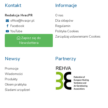
Kontakt
Informacje
Redakcja HvacPR
O nas
office@hvacpr.pl
Dla sklepów
Facebook
Regulamin
YouTube
Polityka Cookies
Zarządzaj ustawieniami Cookies
Zapisz się do
Newslettera
Newsy
Partnerzy
Promocje
Wiadomości
Produkty
Okiem praktyka
Śladami urządzeń