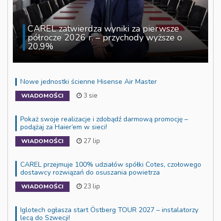
CAREL zatwierdza wyniki za pierwsze
półrocze 2026 r. – przychody wyższe o
20,9%
Nowe jednostki ścienne Hisense Air Master
3 sie
WIADOMOŚCI
Pokaż swoje realizacje i zdobądź darmową promocję –
podążaj za Haier’em w sieci!
27 lip
WIADOMOŚCI
CAREL przejmuje 100% udziałów spółki Cotes, czołowego
dostawcy rozwiązań do osuszania powietrza
23 lip
WIADOMOŚCI
Iglotech ogłasza start Östberg TOUR 2027 – instalatorzy
lecą do Szwecji!