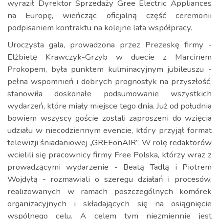
wyraził Dyrektor Sprzedaży Gree Electric Appliances
na Europę, wieńcząc oficjalną część ceremonii
podpisaniem kontraktu na kolejne lata współpracy.
Uroczysta gala, prowadzona przez Prezeskę firmy -
Elżbietę Krawczyk-Grzyb w duecie z Marcinem
Prokopem, była punktem kulminacyjnym jubileuszu -
pełna wspomnień i dobrych prognostyk na przyszłość,
stanowiła doskonałe podsumowanie wszystkich
wydarzeń, które miały miejsce tego dnia. Już od południa
bowiem wszyscy goście zostali zaproszeni do wzięcia
udziału w niecodziennym evencie, który przyjął format
telewizji śniadaniowej „GREEonAIR”. W rolę redaktorów
wcielili się pracownicy firmy Free Polska, którzy wraz z
prowadzącymi wydarzenie - Beatą Tadlą i Piotrem
Wojdyłą - rozmawiali o szeregu działań i procesów,
realizowanych w ramach poszczególnych komórek
organizacyjnych i składających się na osiągnięcie
wspólnego celu. A celem tym niezmiennie jest