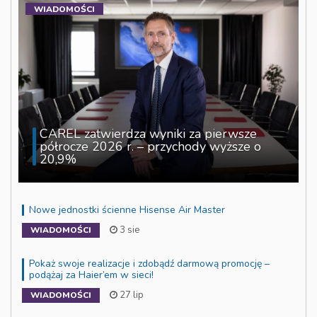
WIADOMOŚCI
CAREL zatwierdza wyniki za pierwsze
półrocze 2026 r. – przychody wyższe o
20,9%
Nowe jednostki ścienne Hisense Air Master
3 sie
WIADOMOŚCI
Pokaż swoje realizacje i zdobądź darmową promocję –
podążaj za Haier’em w sieci!
27 lip
WIADOMOŚCI