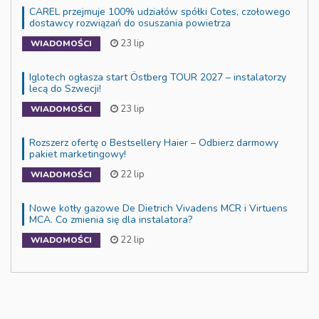
CAREL przejmuje 100% udziałów spółki Cotes, czołowego
dostawcy rozwiązań do osuszania powietrza
23 lip
WIADOMOŚCI
Iglotech ogłasza start Östberg TOUR 2027 – instalatorzy
lecą do Szwecji!
23 lip
WIADOMOŚCI
Rozszerz ofertę o Bestsellery Haier – Odbierz darmowy
pakiet marketingowy!
22 lip
WIADOMOŚCI
Nowe kotły gazowe De Dietrich Vivadens MCR i Virtuens
MCA. Co zmienia się dla instalatora?
22 lip
WIADOMOŚCI